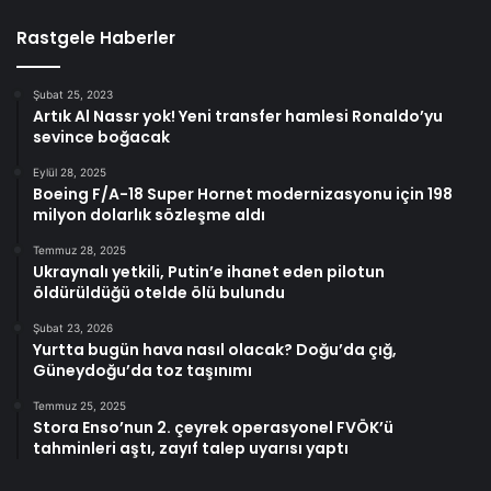
Rastgele Haberler
Şubat 25, 2023
Artık Al Nassr yok! Yeni transfer hamlesi Ronaldo’yu
sevince boğacak
Eylül 28, 2025
Boeing F/A-18 Super Hornet modernizasyonu için 198
milyon dolarlık sözleşme aldı
Temmuz 28, 2025
Ukraynalı yetkili, Putin’e ihanet eden pilotun
öldürüldüğü otelde ölü bulundu
Şubat 23, 2026
Yurtta bugün hava nasıl olacak? Doğu’da çığ,
Güneydoğu’da toz taşınımı
Temmuz 25, 2025
Stora Enso’nun 2. çeyrek operasyonel FVÖK’ü
tahminleri aştı, zayıf talep uyarısı yaptı