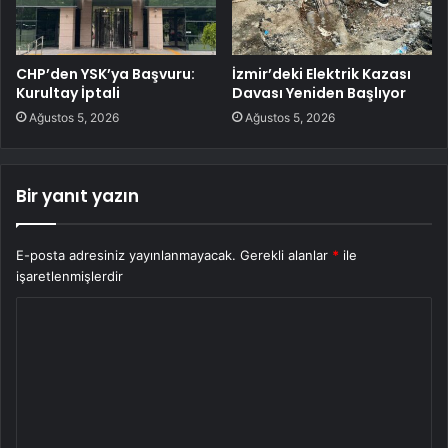
CHP’den YSK’ya Başvuru:
İzmir’deki Elektrik Kazası
Kurultay İptali
Davası Yeniden Başlıyor
Ağustos 5, 2026
Ağustos 5, 2026
Bir yanıt yazın
E-posta adresiniz yayınlanmayacak.
Gerekli alanlar
*
ile
işaretlenmişlerdir
Y
o
r
u
m