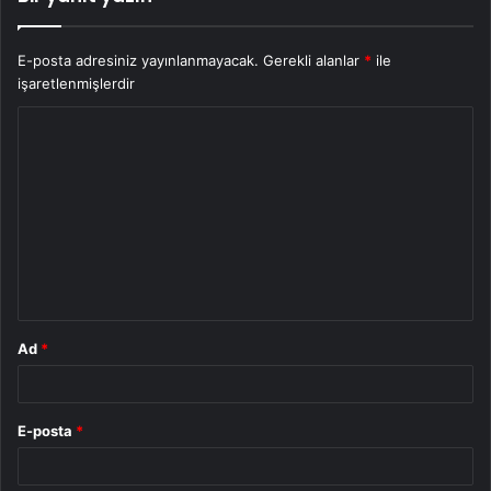
E-posta adresiniz yayınlanmayacak.
Gerekli alanlar
*
ile
işaretlenmişlerdir
Y
o
r
u
m
*
Ad
*
E-posta
*