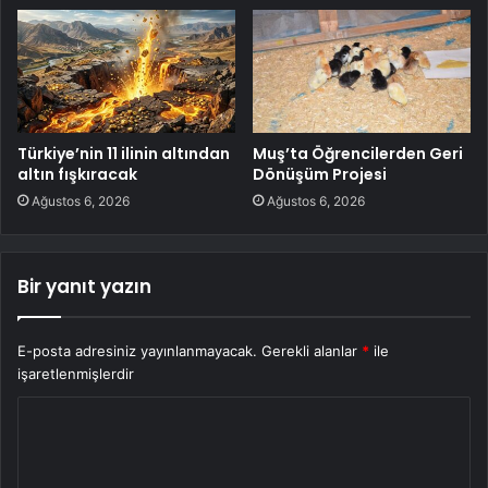
Türkiye’nin 11 ilinin altından
Muş’ta Öğrencilerden Geri
altın fışkıracak
Dönüşüm Projesi
Ağustos 6, 2026
Ağustos 6, 2026
Bir yanıt yazın
E-posta adresiniz yayınlanmayacak.
Gerekli alanlar
*
ile
işaretlenmişlerdir
Y
o
r