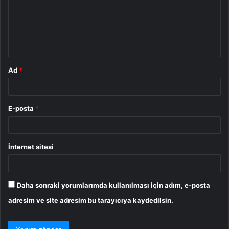
u
m
*
Ad
*
E-posta
*
İnternet sitesi
Daha sonraki yorumlarımda kullanılması için adım, e-posta
adresim ve site adresim bu tarayıcıya kaydedilsin.