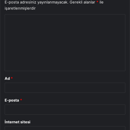
E-posta adresiniz yayınlanmayacak.
Gerekli alanlar
*
ile
işaretlenmişlerdir
Y
o
r
u
m
*
Ad
*
E-posta
*
İnternet sitesi