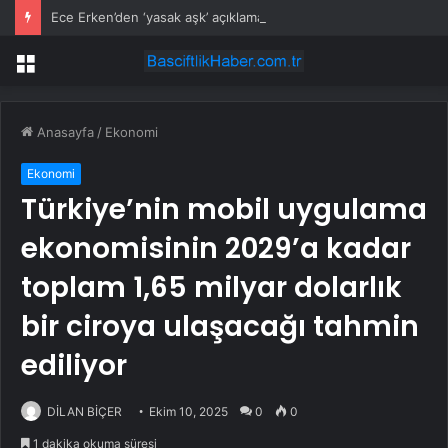
Ece Erken’den ‘yasak aşk’ açıklaması: Hukuki yollara başvuruyor
Menü
Anasayfa
/
Ekonomi
Ekonomi
Türkiye’nin mobil uygulama
ekonomisinin 2029’a kadar
toplam 1,65 milyar dolarlık
bir ciroya ulaşacağı tahmin
ediliyor
DİLAN BİÇER
Ekim 10, 2025
0
0
1 dakika okuma süresi