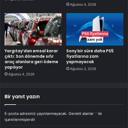
Ağustos 4, 2026
Yargıtay’dan emsal karar
Sony bir süre daha PS5
çıktı: Son dönemde sıfır
fiyatlarına zam
araç alanlara geri ödeme
yapmayacak
yapılıyor
Ağustos 3, 2026
Ağustos 4, 2026
Bir yanıt yazın
E-posta adresiniz yayınlanmayacak.
Gerekli alanlar
*
ile
işaretlenmişlerdir