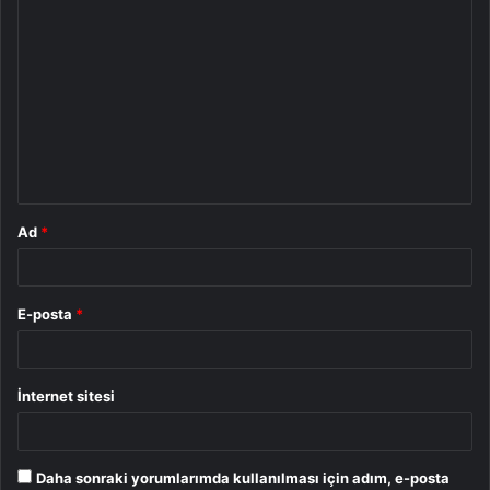
Y
o
r
u
m
*
Ad
*
E-posta
*
İnternet sitesi
Daha sonraki yorumlarımda kullanılması için adım, e-posta