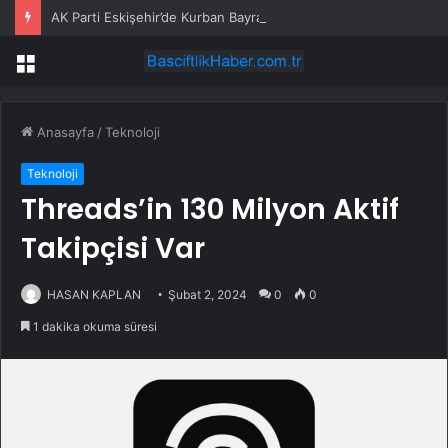
AK Parti Eskişehir’de Kurban Bayramı Kutlandı
Menü
Anasayfa
/
Teknoloji
Teknoloji
Threads’in 130 Milyon Aktif
Takipçisi Var
HASAN KAPLAN
Şubat 2, 2024
0
0
1 dakika okuma süresi