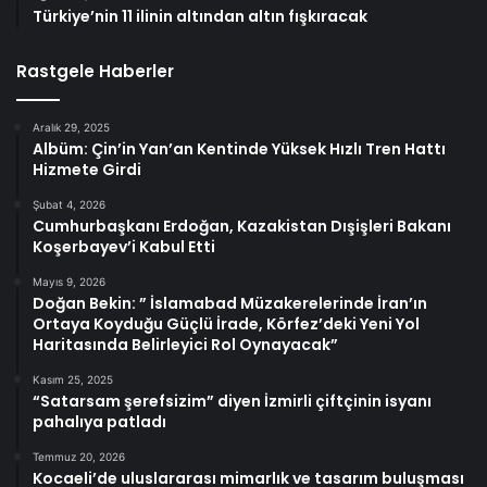
Türkiye’nin 11 ilinin altından altın fışkıracak
Rastgele Haberler
Aralık 29, 2025
Albüm: Çin’in Yan’an Kentinde Yüksek Hızlı Tren Hattı
Hizmete Girdi
Şubat 4, 2026
Cumhurbaşkanı Erdoğan, Kazakistan Dışişleri Bakanı
Koşerbayev’i Kabul Etti
Mayıs 9, 2026
Doğan Bekin: ” İslamabad Müzakerelerinde İran’ın
Ortaya Koyduğu Güçlü İrade, Körfez’deki Yeni Yol
Haritasında Belirleyici Rol Oynayacak”
Kasım 25, 2025
“Satarsam şerefsizim” diyen İzmirli çiftçinin isyanı
pahalıya patladı
Temmuz 20, 2026
Kocaeli’de uluslararası mimarlık ve tasarım buluşması