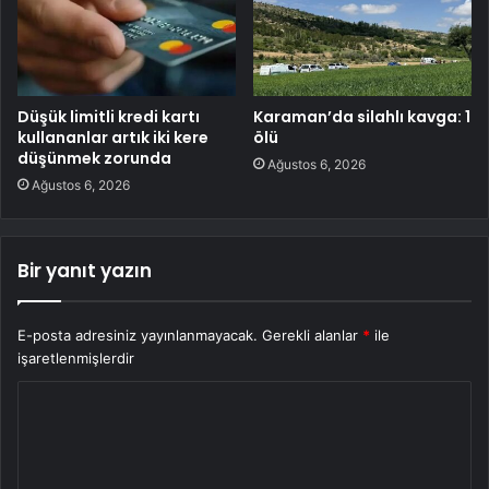
Düşük limitli kredi kartı
Karaman’da silahlı kavga: 1
kullananlar artık iki kere
ölü
düşünmek zorunda
Ağustos 6, 2026
Ağustos 6, 2026
Bir yanıt yazın
E-posta adresiniz yayınlanmayacak.
Gerekli alanlar
*
ile
işaretlenmişlerdir
Y
o
r