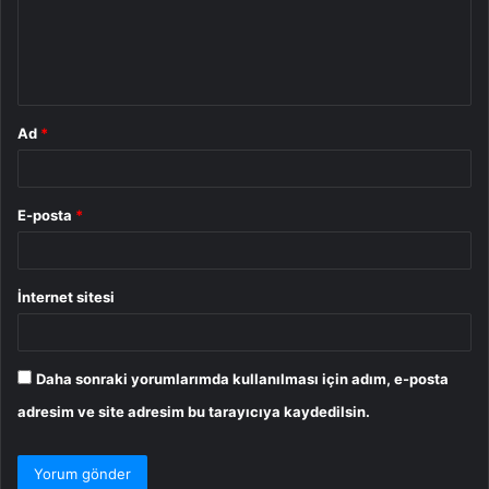
u
m
*
Ad
*
E-posta
*
İnternet sitesi
Daha sonraki yorumlarımda kullanılması için adım, e-posta
adresim ve site adresim bu tarayıcıya kaydedilsin.