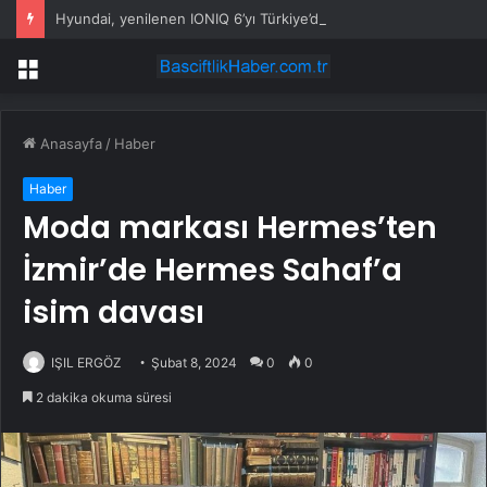
Hyundai, yenilenen IONIQ 6’yı Türkiye’de satışa sundu
Menü
Anasayfa
/
Haber
Haber
Moda markası Hermes’ten
İzmir’de Hermes Sahaf’a
isim davası
IŞIL ERGÖZ
Şubat 8, 2024
0
0
2 dakika okuma süresi