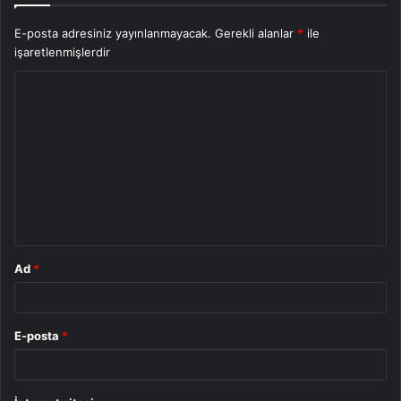
E-posta adresiniz yayınlanmayacak.
Gerekli alanlar
*
ile
işaretlenmişlerdir
Y
o
r
u
m
*
Ad
*
E-posta
*