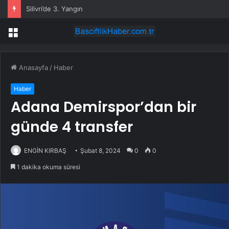
Silivri’de 3. Yangın
Menü
Anasayfa
/
Haber
Haber
Adana Demirspor’dan bir
günde 4 transfer
ENGİN KIRBAŞ
Şubat 8, 2024
0
0
1 dakika okuma süresi