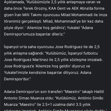
Açıklamada, “Kulübümüzle 2,5 yıllık anlaşmaya varan ve
daha önce Terek Grozny, KAA Gent ve AEK Atina’da forma
giyen İran Milli Takımı oyuncusu Milad Mohammadi ile imza
törenimiz gerçekleşti. Milad, Mohammadi’ye bir kez daha
şöyle diyor: ‘ Ailemize hoş geldiniz’; Yukatel “Adana
Demirspor’umuza başarılar dileriz.”
İspanyol orta saha oyuncusu Jose Rodriguez ile de 2,5
yıllık anlaşma sağlandı: “Kulübümüz, İspanyol futbolcu
Jose Rodriguez Martinez ile 2,5 yıllık sözleşme imzaladı.
Jose Rodriguez’e ‘Ailemize hoş geldin’ diyoruz ve
Yukatel’imizle kendisine başarılar diliyoruz. Adana
Demirspor’dur.”
Adana Demirspor’un son transferi “Maestro” lakaplı Haitili
Antonio Simao Muanza oldu: “Kulübümüz, António Simão
Muanza “Maestro” ile 2.5+1 uzatma dahil 3.5 yıllık
sözleşme imzaladı. António Simão Muanza’ya şöyle dedik: ‘