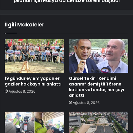
pilotları için Rusya'da cenaze töreni başladı
İlgili Makaleler
19 gündür eylem yapan er
Gürsel Tekin “Kendimi
gaziler hak kaybını anlattı
asarım” demişti! Törene
katılan vatandaş her şeyi
Ağustos 8, 2026
anlattı
Ağustos 8, 2026