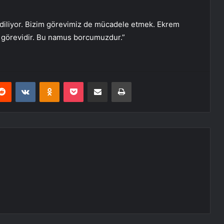
ediliyor. Bizim görevimiz de mücadele etmek. Ekrem
k görevidir. Bu namus borcumuzdur.”
erest
Reddit
VKontakte
Odnoklassniki
Pocket
E-Posta ile paylaş
Yazdır