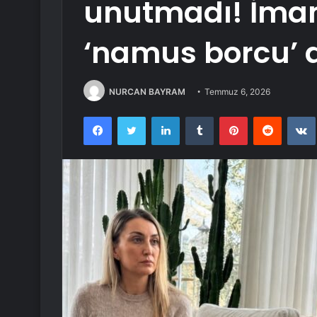
unutmadı! İma
‘namus borcu’ 
NURCAN BAYRAM
Temmuz 6, 2026
Facebook
Twitter
LinkedIn
Tumblr
Pinterest
Reddit