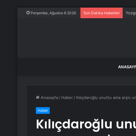
Yozga
Perşembe, Ağustos 6 2026
Son Dakika Haberleri
ANASAY
Anasayfa
/
Haber
/
Kılıçdaroğlu unuttu ama arşiv 
Haber
Kılıçdaroğlu un