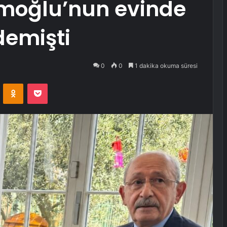
moğlu’nun evinde
demişti
0
0
1 dakika okuma süresi
VKontakte
Odnoklassniki
Pocket