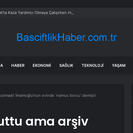
t’ta Kaza Yardımcı Olmaya Çalışırken Hayatını Kaybetti
FA
HABER
EKONOMI
SAĞLIK
TEKNOLOJI
YAŞAM
unutmadı! İmamoğlu’nun evinde ‘namus borcu’ demişti
uttu ama arşiv