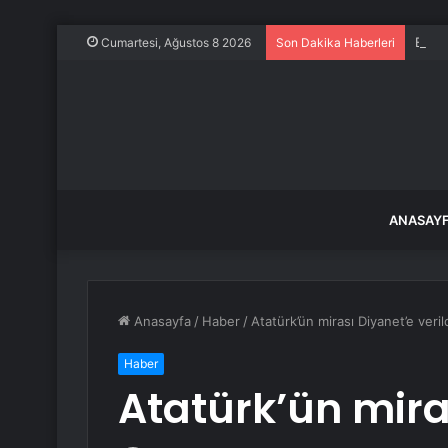
Ece E
Cumartesi, Ağustos 8 2026
Son Dakika Haberleri
ANASAY
Anasayfa
/
Haber
/
Atatürk’ün mirası Diyanet’e veril
Haber
Atatürk’ün miras