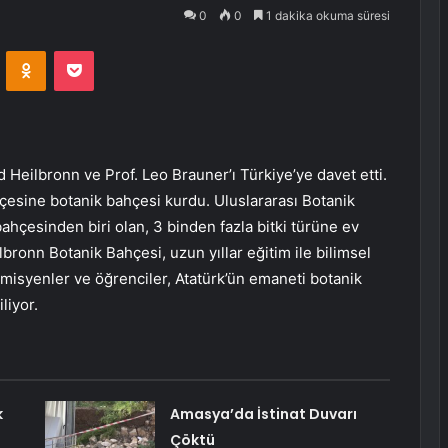
0
0
1 dakika okuma süresi
VKontakte
Odnoklassniki
Pocket
d Heilbronn ve Prof. Leo Brauner’ı Türkiye’ye davet etti.
hçesine botanik bahçesi kurdu. Uluslararası Botanik
 bahçesinden biri olan, 3 binden fazla bitki türüne ev
lbronn Botanik Bahçesi, uzun yıllar eğitim ile bilimsel
misyenler ve öğrenciler, Atatürk’ün emaneti botanik
liyor.
k
Amasya’da İstinat Duvarı
Çöktü