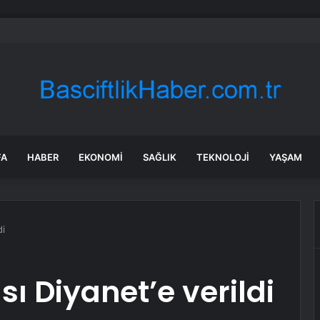
rken’den ‘yasak aşk’ açıklaması: Hukuki yollara başvuruyor
FA
HABER
EKONOMI
SAĞLIK
TEKNOLOJI
YAŞAM
di
ı Diyanet’e verildi