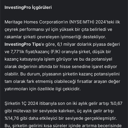
InvestingPro İçgörüleri
Meritage Homes Corporation’ın (NYSE:MTH) 2024’teki ilk
çeyrek performansı yıl için yüksek bir çıta belirledi ve
rakamlar şirketi çevreleyen iyimserliği destekliyor.
InvestingPro Tips
‘e göre, 6,1 milyar dolarlık piyasa değeri
ve 7,77’lik fiyat/kazanç (F/K) oranıyla şirket, düşük bir
kazanç katsayısıyla işlem görüyor ve bu da potansiyel
olarak değerinin altında bir hisse senedine işaret ediyor
olabilir. Bu durum, piyasanın şirketin kazanç potansiyelini
tam olarak fark etmemiş olabileceği fırsatlar arayan değer
yatırımcıları için özellikle ilgi çekicidir.
Şirketin 1Ç 2024 itibarıyla son on iki aylık gelir artışı %0,67
gibi mütevazı bir seviyede kalırken, üç aylık gelir artışı
%14,76 gibi daha etkileyici bir seviyede gerçekleşmiştir.
Bu, şirketin gelirini kısa süreler içinde artırma becerisinde