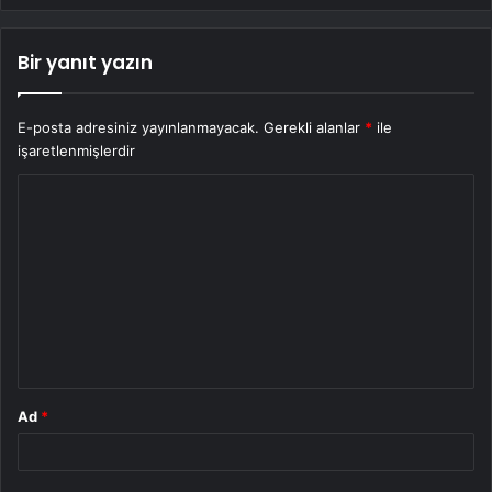
Bir yanıt yazın
E-posta adresiniz yayınlanmayacak.
Gerekli alanlar
*
ile
işaretlenmişlerdir
Y
o
r
u
m
*
Ad
*