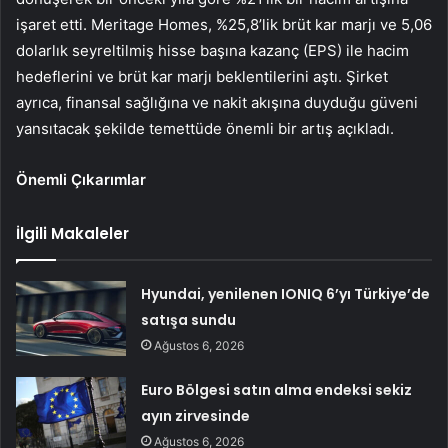
işaret etti. Meritage Homes, %25,8’lik brüt kar marjı ve 5,06
dolarlık seyreltilmiş hisse başına kazanç (EPS) ile hacim
hedeflerini ve brüt kar marjı beklentilerini aştı. Şirket
ayrıca, finansal sağlığına ve nakit akışına duyduğu güveni
yansıtacak şekilde temettüde önemli bir artış açıkladı.
Önemli Çıkarımlar
İlgili Makaleler
Hyundai, yenilenen IONIQ 6’yı Türkiye’de
satışa sundu
Ağustos 6, 2026
Euro Bölgesi satın alma endeksi sekiz
ayın zirvesinde
Ağustos 6, 2026