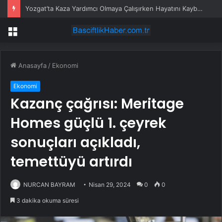
Yozgat’ta Kaza Yardımcı Olmaya Çalışırken Hayatını Kaybetti
Menü
Anasayfa
/
Ekonomi
Ekonomi
Kazanç çağrısı: Meritage
Homes güçlü 1. çeyrek
sonuçları açıkladı,
temettüyü artırdı
NURCAN BAYRAM
Nisan 29, 2024
0
0
3 dakika okuma süresi