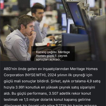
ABD’nin önde gelen ev inşaatçılarından Meritage Homes
Corporation (NYSE:MTH), 2024 yılının ilk çeyreği için
güçlü mali sonuçlar bildirdi. Şirket, aylık ortalama 4,9 satış
hızıyla 3.991 konutluk en yüksek çeyrek satış siparişini
aldı. Bu güçlü performans, 3.507 adetlik rekor konut
teslimatı ve 1,5 milyar dolarlık konut kapanış gelirine
dönüşerek bir önceki yıla göre %21’lik bir hacim artışına