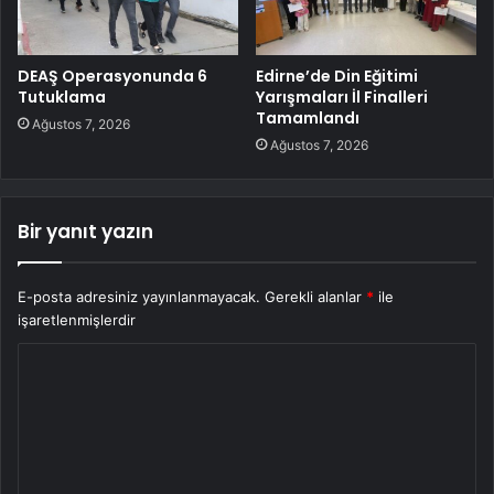
DEAŞ Operasyonunda 6
Edirne’de Din Eğitimi
Tutuklama
Yarışmaları İl Finalleri
Tamamlandı
Ağustos 7, 2026
Ağustos 7, 2026
Bir yanıt yazın
E-posta adresiniz yayınlanmayacak.
Gerekli alanlar
*
ile
işaretlenmişlerdir
Y
o
r
u
m