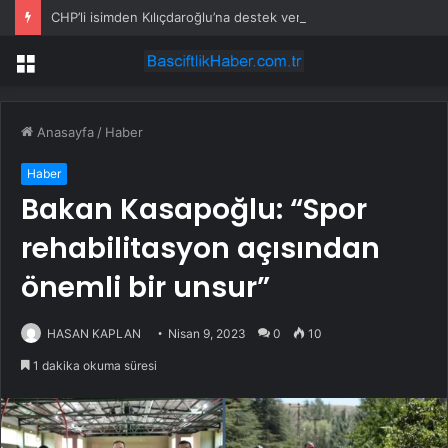
CHP’li isimden Kılıçdaroğlu’na destek veren vekillere sert tepki
Menü
Anasayfa
/
Haber
Haber
Bakan Kasapoğlu: “Spor
rehabilitasyon açısından
önemli bir unsur”
HASAN KAPLAN
Nisan 9, 2023
0
10
1 dakika okuma süresi