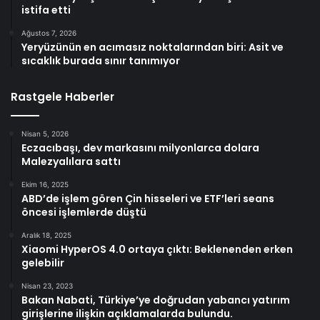
istifa etti
Ağustos 7, 2026
Yeryüzünün en acımasız noktalarından biri: Asit ve
sıcaklık burada sınır tanımıyor
Rastgele Haberler
Nisan 5, 2026
Eczacıbaşı, dev markasını milyonlarca dolara
Malezyalılara sattı
Ekim 16, 2025
ABD’de işlem gören Çin hisseleri ve ETF’leri seans
öncesi işlemlerde düştü
Aralık 18, 2025
Xiaomi HyperOS 4.0 ortaya çıktı: Beklenenden erken
gelebilir
Nisan 23, 2023
Bakan Nabati, Türkiye’ye doğrudan yabancı yatırım
girişlerine ilişkin açıklamalarda bulundu.