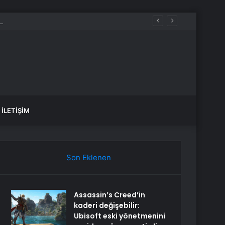
etirdi
İLETIŞIM
Son Eklenen
Assassin’s Creed’in
kaderi değişebilir:
Ubisoft eski yönetmenini