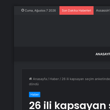
Assassin’
Cuma, Ağustos 7 2026
Son Dakika Haberleri
ANASAY
Anasayfa
/
Haber
/
26 ili kapsayan seçim anketinde
döndü
Haber
26 ili kapsayan