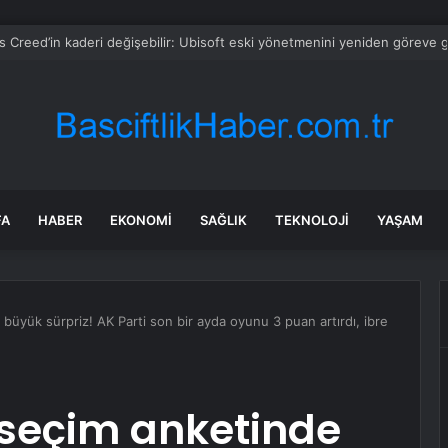
s Creed’in kaderi değişebilir: Ubisoft eski yönetmenini yeniden göreve g
FA
HABER
EKONOMI
SAĞLIK
TEKNOLOJI
YAŞAM
 büyük sürpriz! AK Parti son bir ayda oyunu 3 puan artırdı, ibre
 seçim anketinde