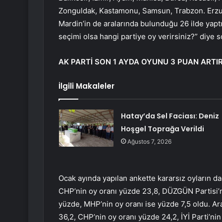
Zonguldak, Kastamonu, Samsun, Trabzon. Erzuru
Mardin’in de aralarında bulunduğu 26 ilde yaptı
seçimi olsa hangi partiye oy verirsiniz?” diye s
AK PARTİ SON 1 AYDA OYUNU 3 PUAN ARTIR
İlgili Makaleler
Hatay’da Sel Faciası: Deniz
Hoşgel Toprağa Verildi
Ağustos 7, 2026
Ocak ayında yapılan ankette kararsız oyların da
CHP’nin oy oranı yüzde 23,8, DÜZGÜN Partisi’ni
yüzde, MHP’nin oy oranı ise yüzde 7,5 oldu. Ara
36,2, CHP’nin oy oranı yüzde 24,2, İYİ Parti’ni