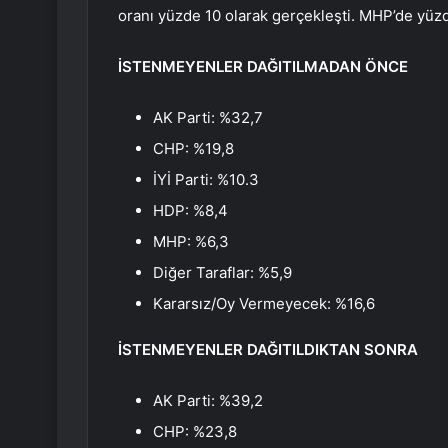
oranı yüzde 10 olarak gerçekleşti. MHP’de yüzd
İSTENMEYENLER DAĞITILMADAN ÖNCE
AK Parti: %32,7
CHP: %19,8
İYİ Parti: %10.3
HDP: %8,4
MHP: %6,3
Diğer Taraflar: %5,9
Kararsız/Oy Vermeyecek: %16,6
İSTENMEYENLER DAĞITILDIKTAN SONRA
AK Parti: %39,2
CHP: %23,8