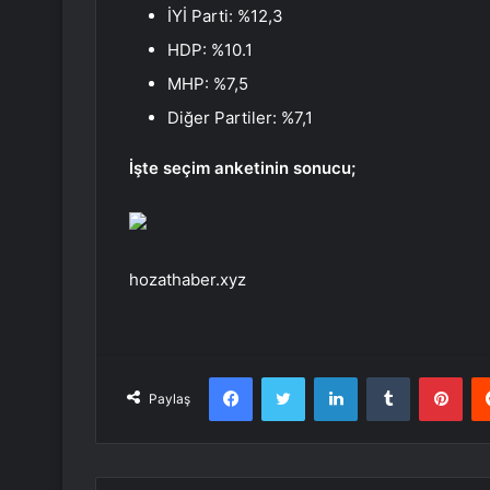
İYİ Parti: %12,3
HDP: %10.1
MHP: %7,5
Diğer Partiler: %7,1
İşte seçim anketinin sonucu;
hozathaber.xyz
Facebook
Twitter
LinkedIn
Tumblr
Pint
Paylaş