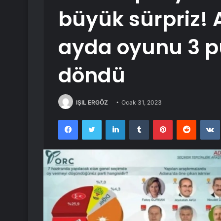
büyük sürpriz! A
ayda oyunu 3 pu
döndü
IŞIL ERGÖZ
Ocak 31, 2023
Facebook
Twitter
LinkedIn
Tumblr
Pinterest
Reddit