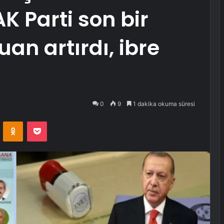
K Parti son bir
an artırdı, ibre
0
9
1 dakika okuma süresi
VKontakte
Odnoklassniki
Pocket