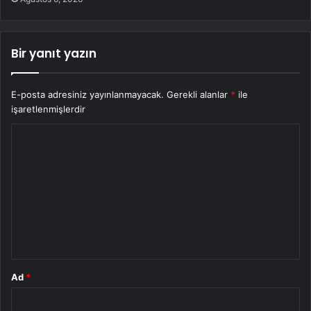
Bir yanıt yazın
E-posta adresiniz yayınlanmayacak.
Gerekli alanlar
*
ile
işaretlenmişlerdir
Y
o
r
u
m
*
Ad
*