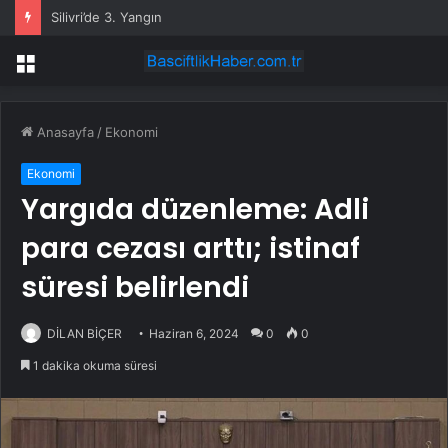
Silivri’de 3. Yangın
Menü
Anasayfa
/
Ekonomi
Ekonomi
Yargıda düzenleme: Adli
para cezası arttı; istinaf
süresi belirlendi
DİLAN BİÇER
Haziran 6, 2024
0
0
1 dakika okuma süresi