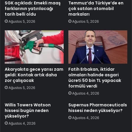
SGK açıkladı: Emekli maaş
Temmuz’da Türkiye’de en
farklarının yatırılacağı
çok satılan otomobil
tarih belli oldu
markaları
Ağustos 5, 2026
Ağustos 5, 2026
Akaryakıta gece yarısı zam
Fatih Erbakan, iktidar
geldi: Kontak artık daha
olmaları halinde asgari
zor çalışacak
ücreti 50 bin TL yapacak
formülü verdi
Ağustos 5, 2026
Ağustos 4, 2026
Willis Towers Watson
Supernus Pharmaceuticals
hissesi bugün neden
hissesi neden yükseliyor?
yükseliyor?
Ağustos 4, 2026
Ağustos 4, 2026