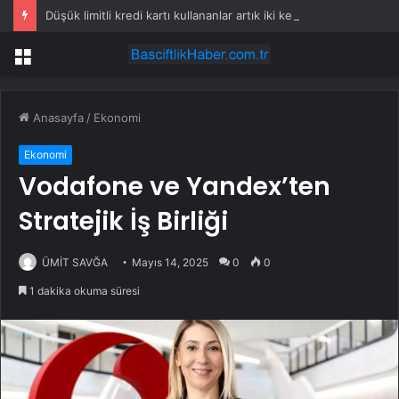
Düşük limitli kredi kartı kullananlar artık iki kere düşünmek zorunda
Menü
Anasayfa
/
Ekonomi
Ekonomi
Vodafone ve Yandex’ten
Stratejik İş Birliği
ÜMİT SAVĞA
Mayıs 14, 2025
0
0
1 dakika okuma süresi