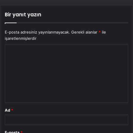
Bir yanıt yazın
E-posta adresiniz yayınlanmayacak.
Gerekli alanlar
*
ile
işaretlenmişlerdir
Y
o
r
u
m
*
Ad
*
E-posta
*