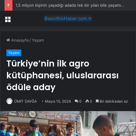
1,5 milyon kişinin yaşadığı adada tek bir yılan bile yaşamıyor
Menü
Anasayfa
/
Yaşam
Yaşam
Türkiye’nin ilk agro
kütüphanesi, uluslararası
ödüle aday
ÜMİT SAVĞA
Mayıs 15, 2024
0
0
Bir dakikadan az