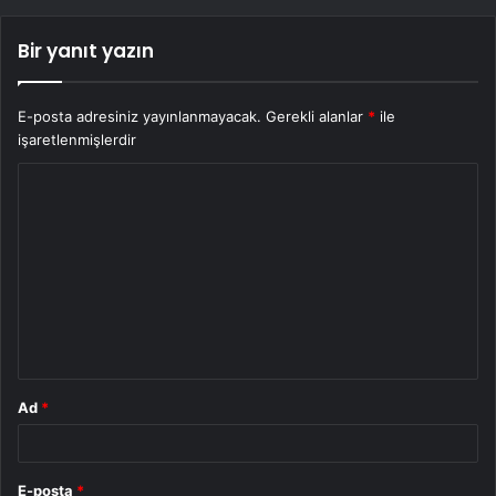
Bir yanıt yazın
E-posta adresiniz yayınlanmayacak.
Gerekli alanlar
*
ile
işaretlenmişlerdir
Y
o
r
u
m
*
Ad
*
E-posta
*