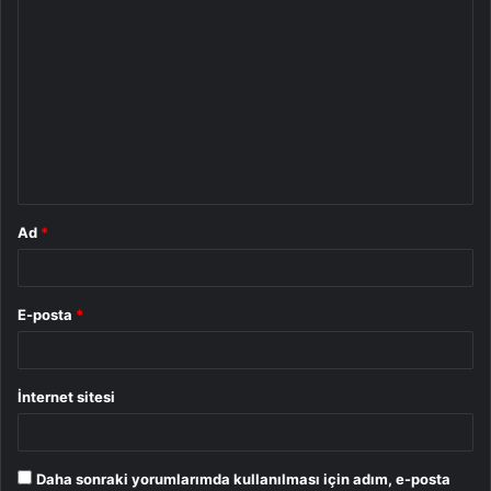
Y
o
r
u
m
*
Ad
*
E-posta
*
İnternet sitesi
Daha sonraki yorumlarımda kullanılması için adım, e-posta