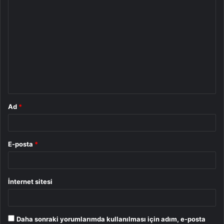
Y
o
r
u
m
*
Ad
*
E-posta
*
İnternet sitesi
Daha sonraki yorumlarımda kullanılması için adım, e-posta