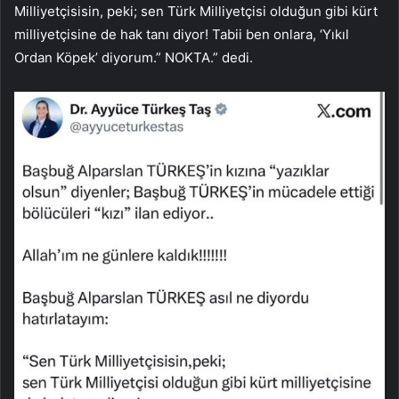
Milliyetçisisin, peki; sen Türk Milliyetçisi olduğun gibi kürt
milliyetçisine de hak tanı diyor! Tabii ben onlara, ‘Yıkıl
Ordan Köpek’ diyorum.” NOKTA.” dedi.