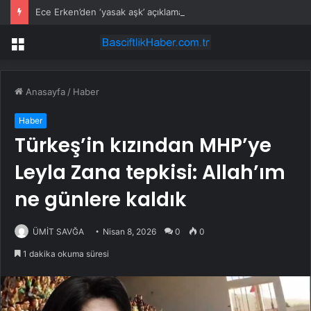
Ece Erken’den ‘yasak aşk’ açıklaması: Hukuki yollara başvuruyor
Menü
Anasayfa
/
Haber
Haber
Türkeş’in kızından MHP’ye
Leyla Zana tepkisi: Allah’ım
ne günlere kaldık
ÜMİT SAVĞA
Nisan 8, 2026
0
0
1 dakika okuma süresi