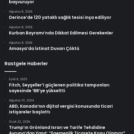
başvuruyor
Ağustos 8, 2026
Derince’de 120 yataklı sağlık tesisi inşa ediliyor
Ağustos 8, 2026
Kurban Bayramı’nda Dikkat Edilmesi Gerekenler
Ağustos 8, 2026
Amasya’da İstinat Duvarı Çöktü
Rastgele Haberler
Eylül 8, 2025
Fitch, Seyşeller’i güçlenen politika tamponları
sayesinde ’BB’ye yükseltti
Ağustos 31, 2024
ABD, Kanada’nın dijital vergisi konusunda ticari
istişareler başlattı
Ocak 22, 2026
Trump’ın Grönland Israrı ve Tarife Tehdidine
Avrupa’dan Yanıt: “Egemenlik Ticarete Konu Olamaz”