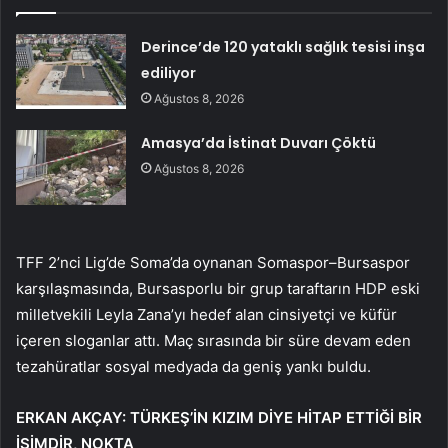
Derince’de 120 yataklı sağlık tesisi inşa
ediliyor
Ağustos 8, 2026
Amasya’da İstinat Duvarı Çöktü
Ağustos 8, 2026
TFF 2’nci Lig’de Soma’da oynanan Somaspor–Bursaspor
karşılaşmasında, Bursasporlu bir grup taraftarın HDP eski
milletvekili Leyla Zana’yı hedef alan cinsiyetçi ve küfür
içeren sloganlar attı. Maç sırasında bir süre devam eden
tezahüratlar sosyal medyada da geniş yankı buldu.
ERKAN AKÇAY: TÜRKEŞ’İN KIZIM DİYE HİTAP ETTİĞİ BİR
İSİMDİR, NOKTA