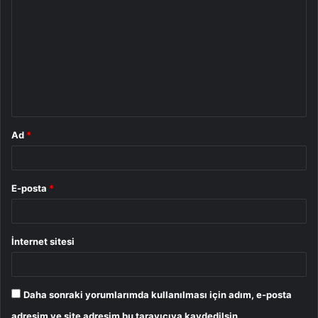
o
r
u
m
*
Ad
*
E-posta
*
İnternet sitesi
Daha sonraki yorumlarımda kullanılması için adım, e-posta
adresim ve site adresim bu tarayıcıya kaydedilsin.