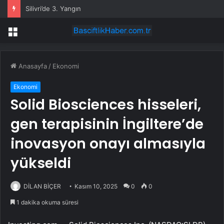
Silivri’de 3. Yangın
Menü
Anasayfa
/
Ekonomi
Ekonomi
Solid Biosciences hisseleri,
gen terapisinin İngiltere’de
inovasyon onayı almasıyla
yükseldi
DİLAN BİÇER
Kasım 10, 2025
0
0
1 dakika okuma süresi