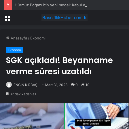
Hürmüz Boğazı için yeni model: Kabul edilirse her şey değişecek
Menü
Anasayfa
/
Ekonomi
Ekonomi
SGK açıkladı! Beyanname
verme süresi uzatıldı
ENGİN KIRBAŞ
Mart 31, 2023
0
10
Bir dakikadan az