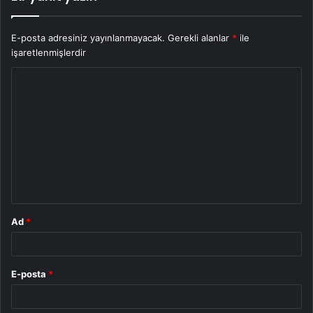
E-posta adresiniz yayınlanmayacak.
Gerekli alanlar
*
ile
işaretlenmişlerdir
Y
o
r
u
m
*
Ad
*
E-posta
*