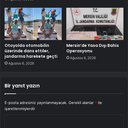
Otoyolda otomobilin
Mersin’de Yasa Dışı Bahis
üzerinde dans ettiler,
Operasyonu
jandarma harekete geçti
Ağustos 6, 2026
Ağustos 6, 2026
Bir yanıt yazın
E-posta adresiniz yayınlanmayacak.
Gerekli alanlar
*
ile
işaretlenmişlerdir
Y
o