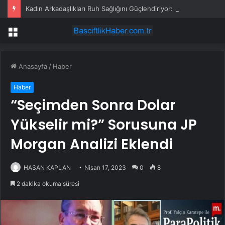
Kadın Arkadaşlıkları Ruh Sağlığını Güçlendiriyor: Ancak Her İlişki Destekleyici Değil
Menü
Anasayfa
/
Haber
Haber
“Seçimden Sonra Dolar
Yükselir mi?” Sorusuna JP
Morgan Analizi Eklendi
HASAN KAPLAN
Nisan 17, 2023
0
8
2 dakika okuma süresi