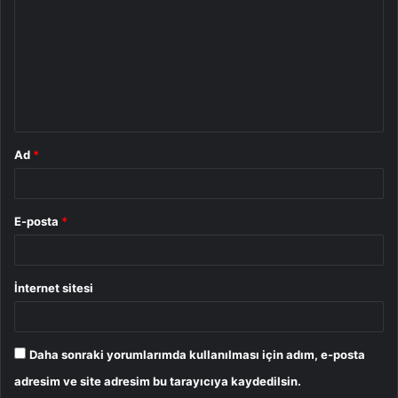
r
u
m
*
Ad
*
E-posta
*
İnternet sitesi
Daha sonraki yorumlarımda kullanılması için adım, e-posta
adresim ve site adresim bu tarayıcıya kaydedilsin.