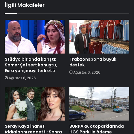
İlgili Makaleler
Stüdyo bir anda karıştı:
Trabzonspor’a büyük
Somer Şef sert konuştu,
destek
Esra yarışmayı terk etti
Ağustos 6, 2026
Ağustos 6, 2026
Seray Kaya ihanet
BURPARK otoparklarında
iddialarını reddetti: Sahra
HGS Park ile ödeme