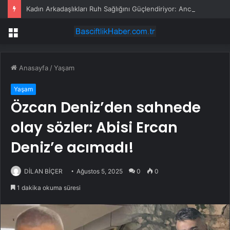
Kadın Arkadaşlıkları Ruh Sağlığını Güçlendiriyor: Ancak Her İlişki Destekleyici Değil
Menü
Anasayfa
/
Yaşam
Yaşam
Özcan Deniz’den sahnede
olay sözler: Abisi Ercan
Deniz’e acımadı!
DİLAN BİÇER
Ağustos 5, 2025
0
0
1 dakika okuma süresi