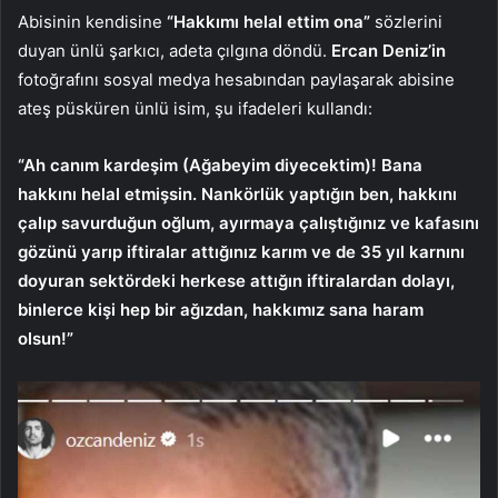
Abisinin kendisine
“Hakkımı helal ettim ona”
sözlerini
duyan ünlü şarkıcı, adeta çılgına döndü.
Ercan Deniz’in
fotoğrafını sosyal medya hesabından paylaşarak abisine
ateş püsküren ünlü isim, şu ifadeleri kullandı:
“Ah canım kardeşim (Ağabeyim diyecektim)! Bana
hakkını helal etmişsin. Nankörlük yaptığın ben, hakkını
çalıp savurduğun oğlum, ayırmaya çalıştığınız ve kafasını
gözünü yarıp iftiralar attığınız karım ve de 35 yıl karnını
doyuran sektördeki herkese attığın iftiralardan dolayı,
binlerce kişi hep bir ağızdan, hakkımız sana haram
olsun!”