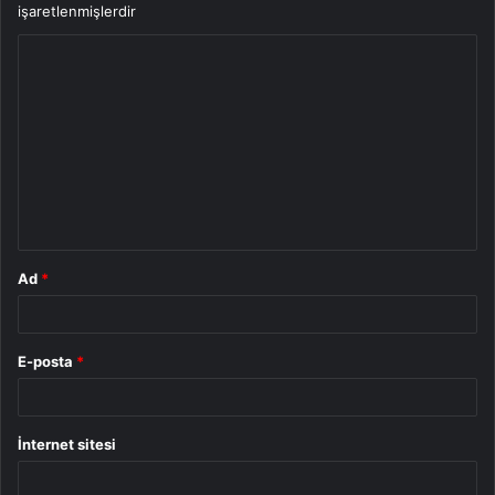
işaretlenmişlerdir
Y
o
r
u
m
*
Ad
*
E-posta
*
İnternet sitesi