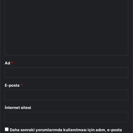
Y
o
r
u
m
*
Ad
*
E-posta
*
İnternet sitesi
Daha sonraki yorumlarımda kullanılması için adım, e-posta