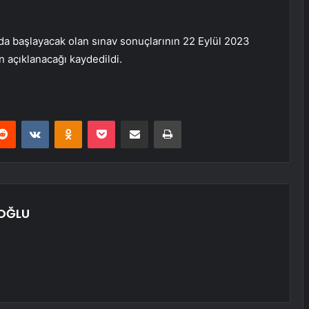
da başlayacak olan sınav sonuçlarının 22 Eylül 2023
 açıklanacağı kaydedildi.
erest
Reddit
VKontakte
Odnoklassniki
Pocket
E-Posta ile paylaş
Yazdır
OĞLU