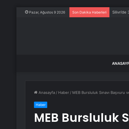
Silivri’de
Pazar, Ağustos 9 2026
Son Dakika Haberleri
ANASAY
Anasayfa
/
Haber
/
MEB Bursluluk Sınavı Başvuru v
Haber
MEB Bursluluk S