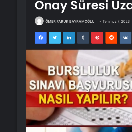
Onay Süresi Uza
ÖMER FARUK BAYRAMOĞLU
Temmuz 7, 2023
Facebook
Twitter
LinkedIn
Tumblr
Pinterest
Reddit