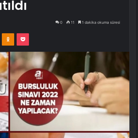
tıldı
0
11
1 dakika okuma süresi
VKontakte
Odnoklassniki
Pocket