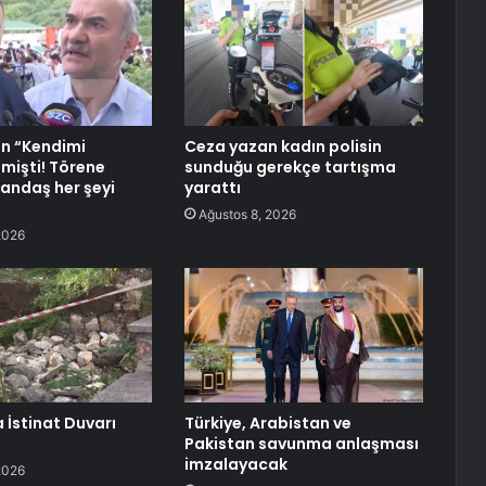
in “Kendimi
Ceza yazan kadın polisin
mişti! Törene
sunduğu gerekçe tartışma
tandaş her şeyi
yarattı
Ağustos 8, 2026
2026
İstinat Duvarı
Türkiye, Arabistan ve
Pakistan savunma anlaşması
imzalayacak
2026