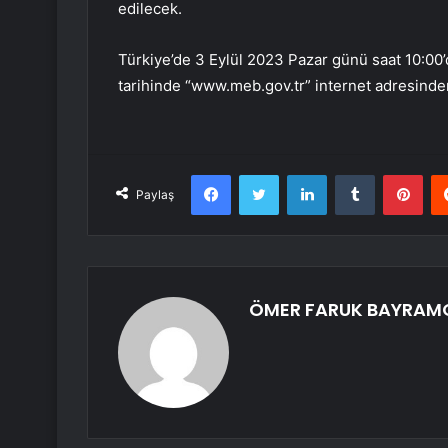
edilecek.
Türkiye’de 3 Eylül 2023 Pazar günü saat 10:00’
tarihinde “www.meb.gov.tr” internet adresinden
Facebook
Twitter
LinkedIn
Tumblr
Pint
Paylaş
ÖMER FARUK BAYRAM