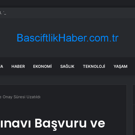
 3. Yangın
FA
HABER
EKONOMI
SAĞLIK
TEKNOLOJI
YAŞAM
e Onay Süresi Uzatıldı
ınavı Başvuru ve