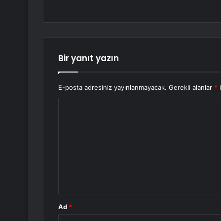
Bir yanıt yazın
E-posta adresiniz yayınlanmayacak.
Gerekli alanlar
*
i
Y
o
r
u
m
*
Ad
*