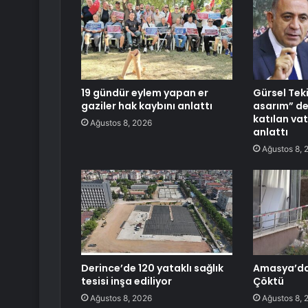
19 gündür eylem yapan er
Gürsel Tek
gaziler hak kaybını anlattı
asarım” de
katılan va
Ağustos 8, 2026
anlattı
Ağustos 8, 
Derince’de 120 yataklı sağlık
Amasya’da 
tesisi inşa ediliyor
Çöktü
Ağustos 8, 2026
Ağustos 8, 