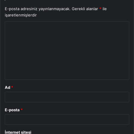
E-posta adresiniz yayınlanmayacak.
Gerekli alanlar
*
ile
işaretlenmişlerdir
Y
o
r
u
m
*
Ad
*
E-posta
*
İnternet sitesi