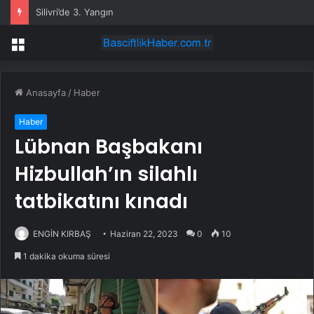
Silivri’de 3. Yangın
Menü
Anasayfa
/
Haber
Haber
Lübnan Başbakanı
Hizbullah’ın silahlı
tatbikatını kınadı
ENGİN KIRBAŞ
Haziran 22, 2023
0
10
1 dakika okuma süresi