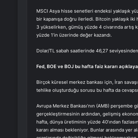
MSCI Asya hisse senetleri endeksi yaklaşık yü
bir kapanışa doğru ilerledi. Bitcoin yaklaşık iki
3 yükselirken, gümüş yüzde 4 civarında artış k
yüzde 1’in üzerinde değer kazandı.
Dolar/TL sabah saatlerinde 46,27 seviyesinden
Fed, BOE ve BOJ bu hafta faiz kararı açıklay
Birçok küresel merkez bankası için, İran savaş
tehlike oluşturduğu sorusu bu hafta da cevapsı
Avrupa Merkez Bankası’nın (AMB) perşembe günü
gerçekleştirmesinin ardından, gelişmiş ekonomi
hafta, dünya üretiminin yüzde 40’ından fazlası
kararı alması bekleniyor. Bunlar arasında yer a
oranlarında değişikliğe gitmesi beklenmezken,