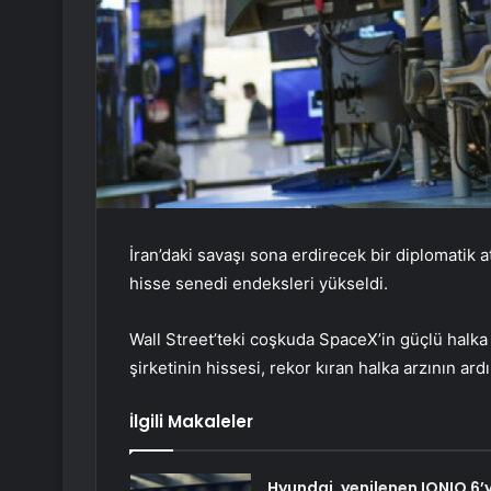
İran’daki savaşı sona erdirecek bir diplomatik 
hisse senedi endeksleri yükseldi.
Wall Street’teki coşkuda SpaceX’in güçlü halka 
şirketinin hissesi, rekor kıran halka arzının a
İlgili Makaleler
Hyundai, yenilenen IONIQ 6’y