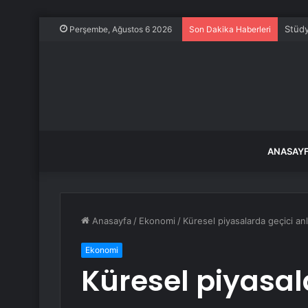
Stüdy
Perşembe, Ağustos 6 2026
Son Dakika Haberleri
ANASAY
Anasayfa
/
Ekonomi
/
Küresel piyasalarda geçici a
Ekonomi
Küresel piyasal