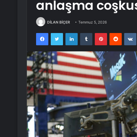
anlaşma coşku
DİLAN BİÇER
Temmuz 5, 2026
Facebook
Twitter
LinkedIn
Tumblr
Pinterest
Reddit