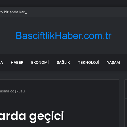
o bir anda karıştı: Somer Şef sert konuştu, Esra yarışmayı terk etti
FA
HABER
EKONOMI
SAĞLIK
TEKNOLOJI
YAŞAM
nlaşma coşkusu
arda geçici