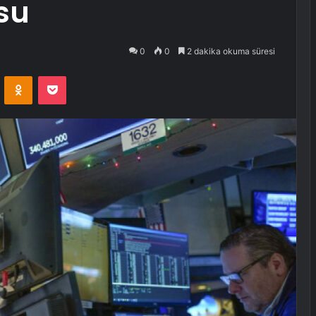
su
0
0
2 dakika okuma süresi
VKontakte
Odnoklassniki
Pocket