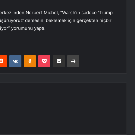
 Merkezi’nden Norbert Michel, “Warsh’ın sadece ‘Trump
ı düşürüyoruz’ demesini beklemek için gerçekten hiçbir
liyor” yorumunu yaptı.
erest
Reddit
VKontakte
Odnoklassniki
Pocket
E-Posta ile paylaş
Yazdır