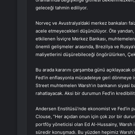
geleceği tahmin ediliyor.
Norveç ve Avustralya’daki merkez bankaları faiz
acele etmeyecekleri düşünülüyor. Öte yandan, p
etkilenen İsviçre Merkez Bankası, muhtemelen f
önemli gelişmeler arasında, Brezilya ve Rusya’
maliyetlerini düşürebileceği öngörülürken, Çek 
Bu arada kararını çarşamba günü açıklayacak ol
Fed’in enflasyonla mücadeleye geri dönmeye ist
Street muhtemelen Warsh’ın bankanın siyasi ba
rahatlayacak. Aksi bir durumun Fed’in kredibili
Andersen Enstitüsü’nde ekonomist ve Fed’in p
Clouse, “Her açıdan onun için çok zor bir dur
portföy yöneticisi olan Ed Al-Hussainy, Warsh 
süredir konuşmadı. Bu yüzden hepimiz Warsh’ı