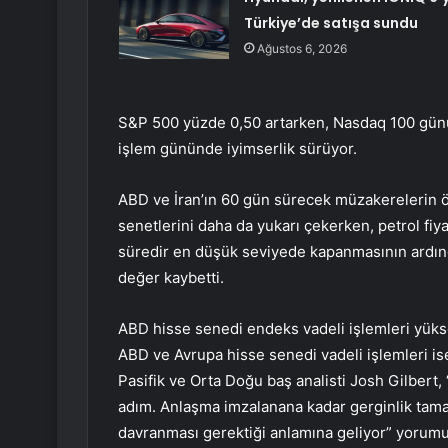
Türkiye’de satışa sundu
Ağustos 6, 2026
S&P 500 yüzde 0,50 artarken, Nasdaq 100 günü 
işlem gününde iyimserlik sürüyor.
ABD ve İran’ın 60 gün sürecek müzakerelerin ö
senetlerini daha da yukarı çekerken, petrol fiy
süredir en düşük seviyede kapanmasının ardınd
değer kaybetti.
ABD hisse senedi endeks vadeli işlemleri yükse
ABD ve Avrupa hisse senedi vadeli işlemleri ise
Pasifik ve Orta Doğu baş analisti Josh Gilbert,
adım. Anlaşma imzalanana kadar gerginlik tamam
davranması gerektiği anlamına geliyor” yorumu