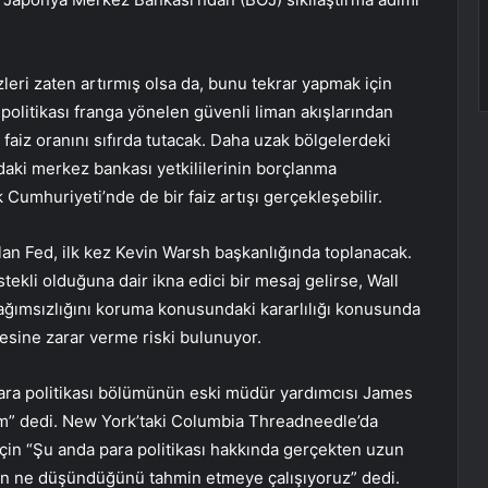
leri zaten artırmış olsa da, bunu tekrar yapmak için
olitikası franga yönelen güvenli liman akışlarından
aiz oranını sıfırda tutacak. Daha uzak bölgelerdeki
daki merkez bankası yetkililerinin borçlanma
Cumhuriyeti’nde de bir faiz artışı gerçekleşebilir.
an Fed, ilk kez Kevin Warsh başkanlığında toplanacak.
ekli olduğuna dair ikna edici bir mesaj gelirse, Wall
ğımsızlığını koruma konusundaki kararlılığı konusunda
tesine zarar verme riski bulunuyor.
ara politikası bölümünün eski müdür yardımcısı James
um” dedi. New York’taki Columbia Threadneedle’da
için “Şu anda para politikası hakkında gerçekten uzun
n ne düşündüğünü tahmin etmeye çalışıyoruz” dedi.