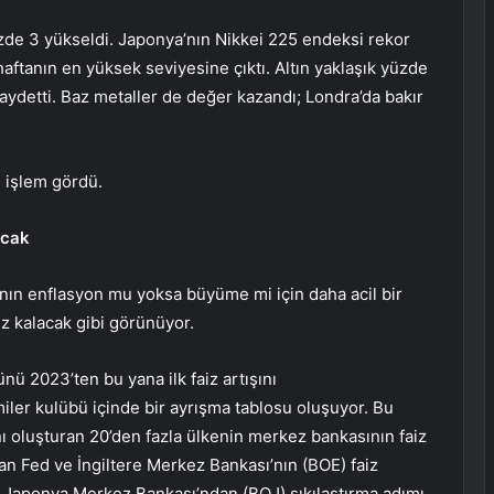
zde 3 yükseldi. Japonya’nın Nikkei 225 endeksi rekor
 haftanın en yüksek seviyesine çıktı. Altın yaklaşık yüzde
aydetti. Baz metaller de değer kazandı; Londra’da bakır
 işlem gördü.
acak
ının enflasyon mu yoksa büyüme mi için daha acil bir
z kalacak gibi görünüyor.
 2023’ten bu yana ilk faiz artışını
ler kulübü içinde bir ayrışma tablosu oluşuyor. Bu
nı oluşturan 20’den fazla ülkenin merkez bankasının faiz
lan Fed ve İngiltere Merkez Bankası’nın (BOE) faiz
 Japonya Merkez Bankası’ndan (BOJ) sıkılaştırma adımı