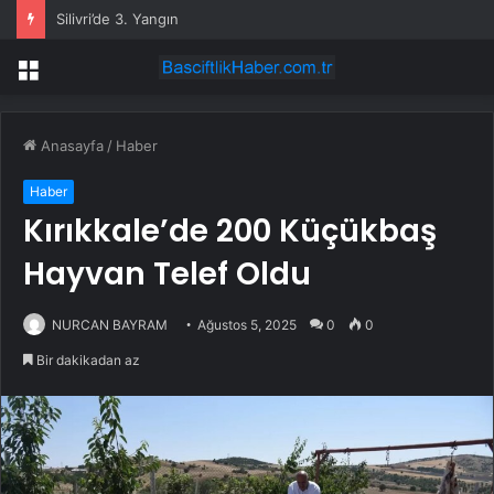
Silivri’de 3. Yangın
Menü
Anasayfa
/
Haber
Haber
Kırıkkale’de 200 Küçükbaş
Hayvan Telef Oldu
NURCAN BAYRAM
Ağustos 5, 2025
0
0
Bir dakikadan az