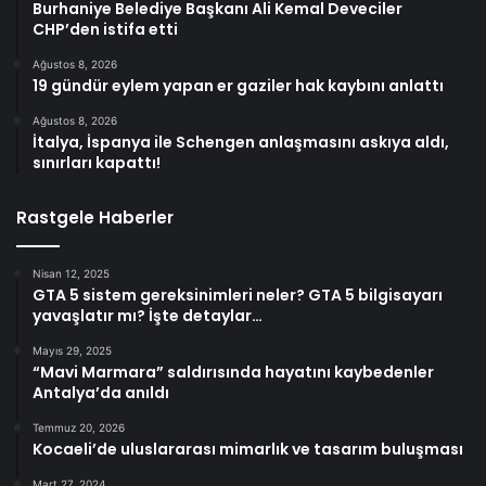
Burhaniye Belediye Başkanı Ali Kemal Deveciler
CHP’den istifa etti
Ağustos 8, 2026
19 gündür eylem yapan er gaziler hak kaybını anlattı
Ağustos 8, 2026
İtalya, İspanya ile Schengen anlaşmasını askıya aldı,
sınırları kapattı!
Rastgele Haberler
Nisan 12, 2025
GTA 5 sistem gereksinimleri neler? GTA 5 bilgisayarı
yavaşlatır mı? İşte detaylar…
Mayıs 29, 2025
“Mavi Marmara” saldırısında hayatını kaybedenler
Antalya’da anıldı
Temmuz 20, 2026
Kocaeli’de uluslararası mimarlık ve tasarım buluşması
Mart 27, 2024