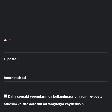
r
u
m
*
Ad
*
E-posta
*
İnternet sitesi
Daha sonraki yorumlarımda kullanılması için adım, e-posta
adresim ve site adresim bu tarayıcıya kaydedilsin.