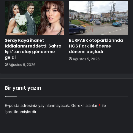
Seray Kaya ihanet
BURPARK otoparklarında
iddialarını reddetti: Sahra
HGS Park ile ödeme
Işık’tan olay gönderme
dönemi başladı
geldi
Ağustos 5, 2026
Ağustos 6, 2026
Bir yanıt yazın
E-posta adresiniz yayınlanmayacak.
Gerekli alanlar
*
ile
işaretlenmişlerdir
Y
o