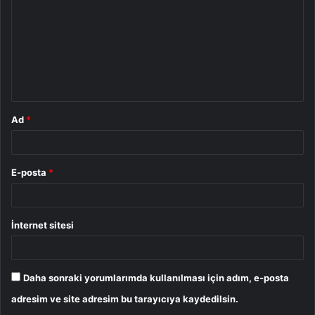
r
u
m
*
Ad
*
E-posta
*
İnternet sitesi
Daha sonraki yorumlarımda kullanılması için adım, e-posta
adresim ve site adresim bu tarayıcıya kaydedilsin.