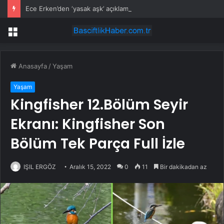
Ece Erken’den ‘yasak aşk’ açıklaması: Hukuki yollara başvuruyor
Menü
Anasayfa
/
Yaşam
Yaşam
Kingfisher 12.Bölüm Seyir
Ekranı: Kingfisher Son
Bölüm Tek Parça Full İzle
IŞIL ERGÖZ
Aralık 15, 2022
0
11
Bir dakikadan az