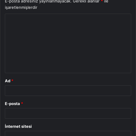
E-posta adresiniz yayınlanmayacak.
Gerekli alanlar
*
ile
işaretlenmişlerdir
Y
o
r
u
m
*
Ad
*
E-posta
*
İnternet sitesi