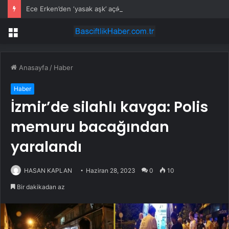
Ece Erken’den ‘yasak aşk’ açıklaması: Hukuki yollara başvuruyor
Menü
Anasayfa
/
Haber
Haber
İzmir’de silahlı kavga: Polis
memuru bacağından
yaralandı
HASAN KAPLAN
Haziran 28, 2023
0
10
Bir dakikadan az