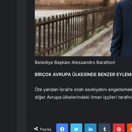
Belediye Başkanı Alessandro Barattoni
BİRÇOK AVRUPA ÜLKESİNDE BENZER EYLEML
Öte yandan İsrail’e silah sevkiyatını engelleme
diğer Avrupa ülkelerindeki liman işçileri tarafın
Facebook
Twitter
LinkedIn
Tumblr
Pint
Paylaş