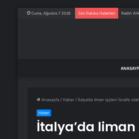
Bayrampaş
Cuma, Ağustos 7 2026
Son Dakika Haberleri
ANASAY
Anasayfa
/
Haber
/
İtalya’da liman işçileri İsrail’e si
Haber
İtalya’da liman i