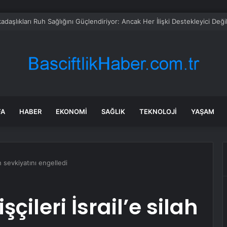
a’da kaldırımlar işgalden arındırılıyor
FA
HABER
EKONOMI
SAĞLIK
TEKNOLOJI
YAŞAM
lah sevkiyatını engelledi
şçileri İsrail’e silah