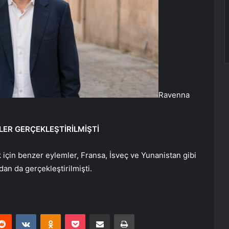
Ravenna
ER GERÇEKLEŞTİRİLMİŞTİ
k için benzer eylemler, Fransa, İsveç ve Yunanistan gibi
dan da gerçekleştirilmişti.
erest
Reddit
VKontakte
Odnoklassniki
Pocket
E-Posta ile paylaş
Yazdır