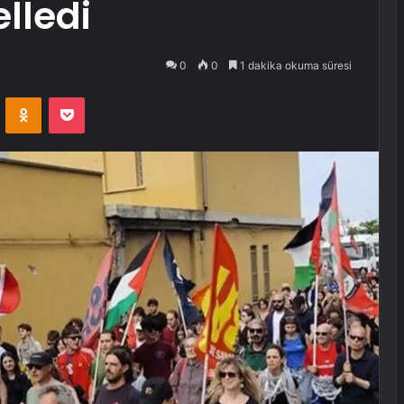
lledi
0
0
1 dakika okuma süresi
VKontakte
Odnoklassniki
Pocket