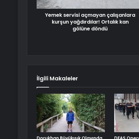
Yemek servisi açmayan çalışanlara
kurşun yağdırdılar! Ortalık kan
gölüne döndü
İlgili Makaleler
Dorukhan Büyükışık Olayında
DEAŞ Oper