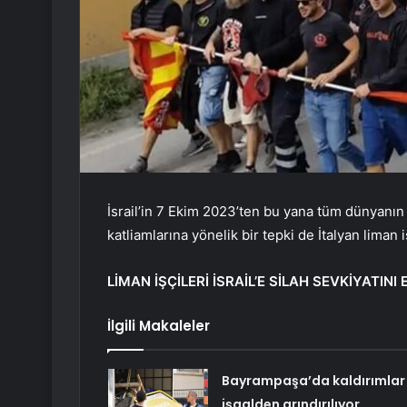
İsrail’in 7 Ekim 2023’ten bu yana tüm dünyanı
katliamlarına yönelik bir tepki de İtalyan liman 
LİMAN İŞÇİLERİ İSRAİL’E SİLAH SEVKİYATINI
İlgili Makaleler
Bayrampaşa’da kaldırımlar
işgalden arındırılıyor