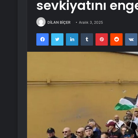
sevkiyatını enge
DİLAN BİÇER
Aralık 3, 2025
Facebook
Twitter
LinkedIn
Tumblr
Pinterest
Reddit