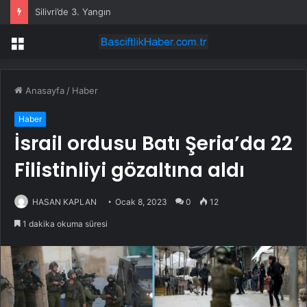
Silivri’de 3. Yangın
Menü
Anasayfa
/
Haber
Haber
İsrail ordusu Batı Şeria’da 22
Filistinliyi gözaltına aldı
HASAN KAPLAN
Ocak 8, 2023
0
12
1 dakika okuma süresi