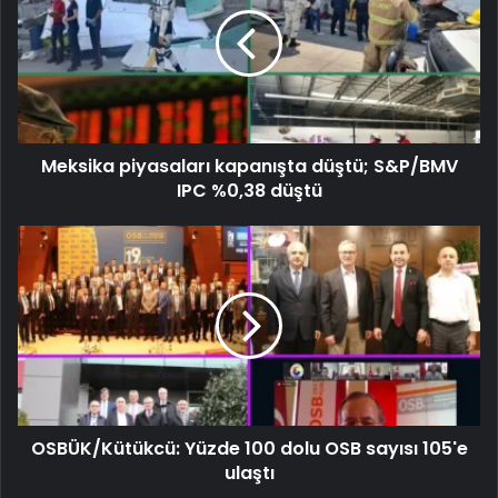
Meksika piyasaları kapanışta düştü; S&P/BMV
IPC %0,38 düştü
OSBÜK/Kütükcü: Yüzde 100 dolu OSB sayısı 105'e
ulaştı