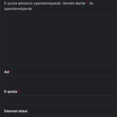
E-posta adresiniz yayınlanmayacak.
Gerekli alanlar
*
ile
işaretlenmişlerdir
Y
o
r
u
m
*
Ad
*
E-posta
*
İnternet sitesi