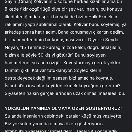
Sayın (Cihan) Kolivar’ın o sözüne herkes kızabilir ama bu
ülkede fikir özgürlüğü diye bir şey var. İnanın, bu konuyu
ilk dinlediğimde esprili bir şekilde bizim Halk Ekmek’in
reklamını yaptı subliminal olarak. Kolivar bunu söylemiş, ya
arkadaş sonra hatırladım. Bana konuşmayı çıkartın dedim,
bir hanımefendinin bir konuşması vardı. Diyor ki Sevda
Noyan, ’15 Temmuz kursağımızda kaldı, doğru anlaşılsın,
bizim aile şöyle 50 kişiyi götürür’. Bunu söyleyen
hanımefendi şu anda özgür. Kovuşturmaya gerek yoktur
talimatı çıktı. Kolivar tutuklanıyor. Söylediklerini
destekleyecek değilim esasen bizi amacına koymuş.
İstanbul’da insanlar keyiften ekmek kuyruğuna girer mi?
Siyaseten halkın gerçeklerinden uzak olması meselesi bu.
YOKSULUN YANINDA OLMAYA ÖZEN GÖSTERİYORUZ:
Şu anda insanların cebindeki paralar küçülmüş vaziyette.
Biz yoksulun yanında olmaya özen gösteriyoruz.
İstanbul’un kasasına rahmet geldi. Tasarrufu önceledik,