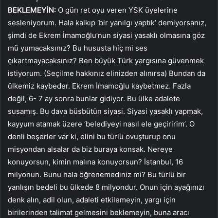
BEKLEMEYİN:
O gün ret oyu veren YSK üyelerine
sesleniyorum. Hala kalkıp ‘bir yanılgı yaptık’ demiyorsanız,
şimdi de Ekrem İmamoğlu’nun siyasi yasaklı olmasına göz
mü yumacaksınız? Bu hususta hiç mi ses
çıkartmayacaksınız? Ben büyük Türk yargısına güvenmek
istiyorum. (Seçilme hakkınız elinizden alınırsa) Bundan da
ülkemiz kaybeder. Ekrem İmamoğlu kaybetmez. Fazla
değil, 6- 7 ay sonra bunlar gidiyor. Bu ülke adalete
susamış. Bu dava büsbütün siyasi. Siyasi yasaklı yapmak,
kayyum atamak üzere ‘belediyeyi nasıl ele geçiririm’. O
denli beşerler var ki, elini bu türlü ovuşturup onu
misyondan alsalar da biz buraya konsak. Nereye
konuyorsun, kimin malına konuyorsun? İstanbul, 16
milyonun. Bunu hala öğrenemediniz mi? Bu türlü bir
yanlışın bedeli bu ülkede 8 milyondur. Onun için ayağınızı
denk alın, adil olun, adaleti etkilemeyin, yargı için
birilerinden talimat gelmesini beklemeyin, buna aracı