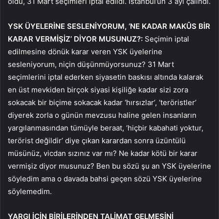
oldu, 31 Mart seçimleri iptal edildi. İstanbul’un 3 ayı çalındı.
YSK ÜYELERİNE SESLENİYORUM, ‘NE KADAR MAKÛS BİR
KARAR VERMİŞİZ’ DİYOR MUSUNUZ?:
Seçimin iptal
edilmesine dönük karar veren YSK üyelerine
sesleniyorum, niçin düşünmüyorsunuz? 31 Mart
seçimlerini iptal ederken siyasetin baskısı altında kalarak
en üst mevkiden birçok siyasi kişiliğe kadar sizi zora
sokacak bir biçime sokacak kadar ‘hırsızlar’, ‘teröristler’
diyerek zorla o günün mevzusu haline gelen insanların
yargılanmasından tümüyle beraat, ‘hiçbir kabahati yoktur,
terörist değildir’ diye çıkan karardan sonra üzüntülü
müsünüz, vicdan sızınız var mı? Ne kadar kötü bir karar
vermişiz diyor musunuz? Ben bu sözü şu an YSK üyelerine
söyledim ama o davada bahsi geçen sözü YSK üyelerine
söylemedim.
YARGI İÇİN BİRİLERİNDEN TALİMAT GELMESİNİ