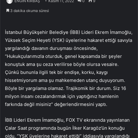
ENGİN KIRBAŞ
Kasım 11, 2022
0
9
3 dakika okuma süresi
İstanbul Büyükşehir Belediye (İBB) Lideri Ekrem İmamoğlu,
Yüksek Seçim Heyeti (YSK) üyelerine hakaret ettiği savıyla
yargılandığı davanın duruşması öncesinde,
“Hukukçularımızla oturduk, genel kapsamda bir şeyler
konuştuk ama şu ceza verilirse böyle olursa vesaire.
Çünkü bununla ilgili tek bir endişe, korku, kaygı
hissetmiyorum ama şu mahkemeden utanç duyuyorum.
Böyle bir yargılama olamaz. Trajikomik bir durum. Siz 16
milyon insanı cezalandırmak için yaptığınız hamlenin
farkında değil misiniz” değerlendirmesini yaptı.
İBB Lideri Ekrem İmamoğlu, FOX TV ekranında yayınlanan
Çalar Saat programında bugün İlker Karagöz’ün konuğu
oldu. “YSK üyelerine hakaret ettiği” iddiasıyla yargılandığı