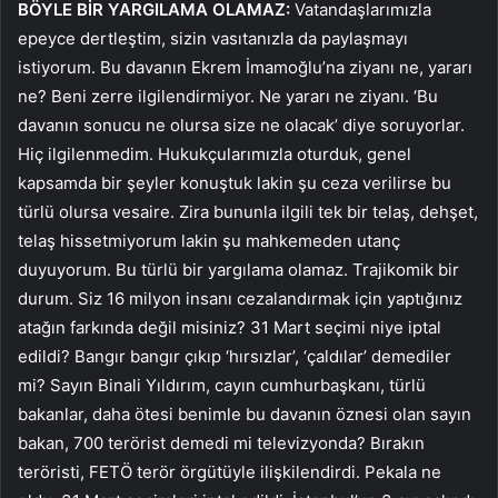
BÖYLE BİR YARGILAMA OLAMAZ:
Vatandaşlarımızla
epeyce dertleştim, sizin vasıtanızla da paylaşmayı
istiyorum. Bu davanın Ekrem İmamoğlu’na ziyanı ne, yararı
ne? Beni zerre ilgilendirmiyor. Ne yararı ne ziyanı. ‘Bu
davanın sonucu ne olursa size ne olacak’ diye soruyorlar.
Hiç ilgilenmedim. Hukukçularımızla oturduk, genel
kapsamda bir şeyler konuştuk lakin şu ceza verilirse bu
türlü olursa vesaire. Zira bununla ilgili tek bir telaş, dehşet,
telaş hissetmiyorum lakin şu mahkemeden utanç
duyuyorum. Bu türlü bir yargılama olamaz. Trajikomik bir
durum. Siz 16 milyon insanı cezalandırmak için yaptığınız
atağın farkında değil misiniz? 31 Mart seçimi niye iptal
edildi? Bangır bangır çıkıp ‘hırsızlar’, ‘çaldılar’ demediler
mi? Sayın Binali Yıldırım, cayın cumhurbaşkanı, türlü
bakanlar, daha ötesi benimle bu davanın öznesi olan sayın
bakan, 700 terörist demedi mi televizyonda? Bırakın
teröristi, FETÖ terör örgütüyle ilişkilendirdi. Pekala ne