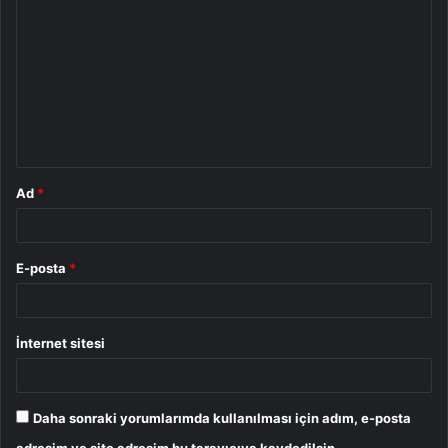
o
r
u
m
*
Ad
*
E-posta
*
İnternet sitesi
Daha sonraki yorumlarımda kullanılması için adım, e-posta
adresim ve site adresim bu tarayıcıya kaydedilsin.