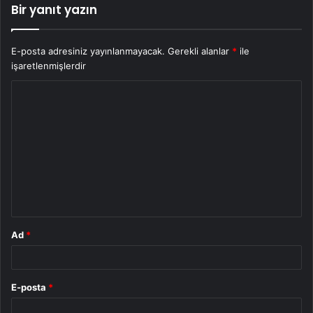
Bir yanıt yazın
E-posta adresiniz yayınlanmayacak.
Gerekli alanlar
*
ile
işaretlenmişlerdir
Y
o
r
u
m
*
Ad
*
E-posta
*