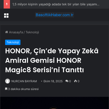
1,5 milyon kişinin yaşadığı adada tek bir yılan bile yaşamıyor
Menü
Anasayfa
/
Teknoloji
Teknoloji
HONOR, Çin’de Yapay Zekâ
Amiral Gemisi HONOR
Magic8 Serisi’ni Tanıttı
NURCAN BAYRAM
Ekim 18, 2025
0
0
3 dakika okuma süresi