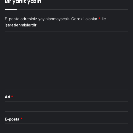
Bir yanıt yazın
E-posta adresiniz yayınlanmayacak.
Gerekli alanlar
*
ile
işaretlenmişlerdir
Y
o
r
u
m
*
Ad
*
E-posta
*