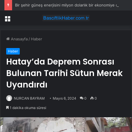
Bir şehir güneş enerjisini milyon dolarlık bir ekonomiye dönüştürecek
Menü
Anasayfa
/
Haber
Haber
Hatay’da Deprem Sonrası
Bulunan Tarihi Sütun Merak
Uyandırdı
NURCAN BAYRAM
Mayıs 6, 2024
0
0
1 dakika okuma süresi