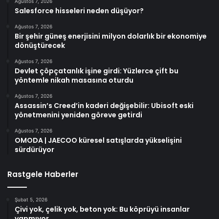
Ağustos 7, 2026
Salesforce hisseleri neden düşüyor?
Ağustos 7, 2026
Bir şehir güneş enerjisini milyon dolarlık bir ekonomiye
dönüştürecek
Ağustos 7, 2026
Devlet çöpçatanlık işine girdi: Yüzlerce çift bu
yöntemle nikah masasına oturdu
Ağustos 7, 2026
Assassin’s Creed’in kaderi değişebilir: Ubisoft eski
yönetmenini yeniden göreve getirdi
Ağustos 7, 2026
OMODA | JAECOO küresel satışlarda yükselişini
sürdürüyor
Rastgele Haberler
Şubat 5, 2026
Çivi yok, çelik yok, beton yok: Bu köprüyü insanlar
yapmıyor