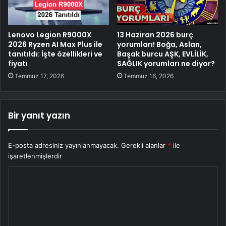
Lenovo Legion R9000X
13 Haziran 2026 burç
2026 Ryzen AI Max Plus ile
yorumları! Boğa, Aslan,
tanıtıldı: İşte özellikleri ve
Başak burcu AŞK, EVLİLİK,
fiyatı
SAĞLIK yorumları ne diyor?
Temmuz 17, 2026
Temmuz 16, 2026
Bir yanıt yazın
E-posta adresiniz yayınlanmayacak.
Gerekli alanlar
*
ile
işaretlenmişlerdir
Y
o
r
u