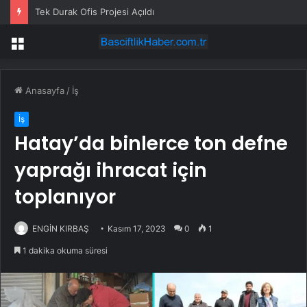
Tek Durak Ofis Projesi Açıldı
Menü
Anasayfa
/
İş
İş
Hatay’da binlerce ton defne
yaprağı ihracat için
toplanıyor
ENGİN KIRBAŞ
Kasım 17, 2023
0
1
1 dakika okuma süresi