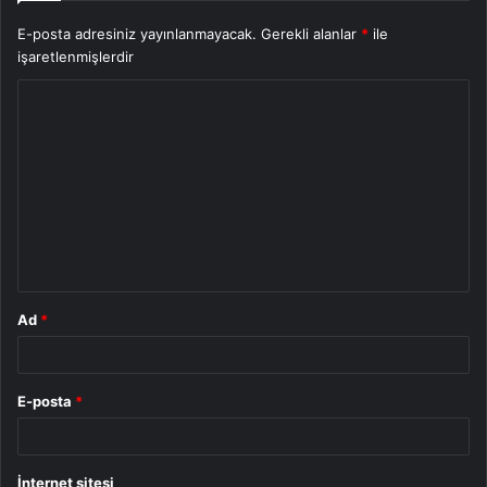
E-posta adresiniz yayınlanmayacak.
Gerekli alanlar
*
ile
işaretlenmişlerdir
Y
o
r
u
m
*
Ad
*
E-posta
*
İnternet sitesi