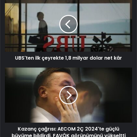
UBS'ten ilk çeyrekte 1,8 milyar dolar net kâr
Kazanç çağrısı: AECOM 2Ç 2024'te güçlü
büyüme bildirdi, FAVÖK görünümünü yükseltti