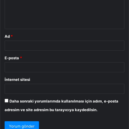
u
m
*
Ad
*
E-posta
*
İnternet sitesi
Daha sonraki yorumlarımda kullanılması için adım, e-posta
adresim ve site adresim bu tarayıcıya kaydedilsin.