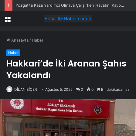
Yozgat’ta Kaza Yardımcı Olmaya Çalışırken Hayatını Kaybetti
Menü
Anasayfa
/
Haber
Haber
Hakkari’de İki Aranan Şahıs
Yakalandı
DİLAN BİÇER
Ağustos 5, 2025
0
0
Bir dakikadan az