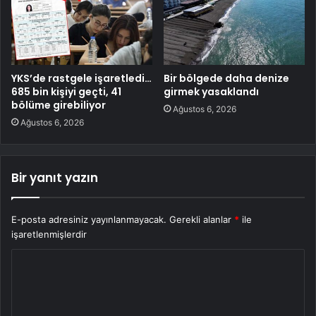
YKS’de rastgele işaretledi…
Bir bölgede daha denize
685 bin kişiyi geçti, 41
girmek yasaklandı
bölüme girebiliyor
Ağustos 6, 2026
Ağustos 6, 2026
Bir yanıt yazın
E-posta adresiniz yayınlanmayacak.
Gerekli alanlar
*
ile
işaretlenmişlerdir
Y
o
r