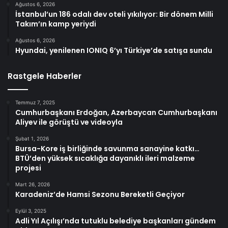
Ağustos 6, 2026
İstanbul’un 186 odalı dev oteli yıkılıyor: Bir dönem Milli
Takım’ın kamp yeriydi
Ağustos 6, 2026
Hyundai, yenilenen IONIQ 6’yı Türkiye’de satışa sundu
Rastgele Haberler
Temmuz 7, 2025
Cumhurbaşkanı Erdoğan, Azerbaycan Cumhurbaşkanı
Aliyev ile görüştü ve videoyla
Şubat 1, 2026
Bursa-Kore iş birliğinde savunma sanayine katkı…
BTÜ’den yüksek sıcaklığa dayanıklı ileri malzeme
projesi
Mart 26, 2026
Karadeniz’de Hamsi Sezonu Bereketli Geçiyor
Eylül 3, 2025
Adli Yıl Açılışı’nda tutuklu belediye başkanları gündem