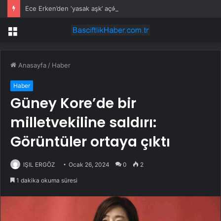
Ece Erken’den ‘yasak aşk’ açıklaması: Hukuki yollara başvuruyor
Menü
Anasayfa
/
Haber
Haber
Güney Kore’de bir
milletvekiline saldırı:
Görüntüler ortaya çıktı
IŞIL ERGÖZ
Ocak 26, 2024
0
2
1 dakika okuma süresi