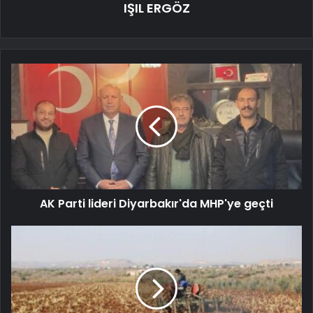
IŞIL ERGÖZ
AK Parti lideri Diyarbakır'da MHP'ye geçti