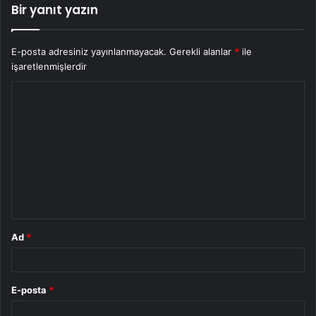
Bir yanıt yazın
E-posta adresiniz yayınlanmayacak.
Gerekli alanlar
*
ile
işaretlenmişlerdir
Y
o
r
u
m
*
Ad
*
E-posta
*