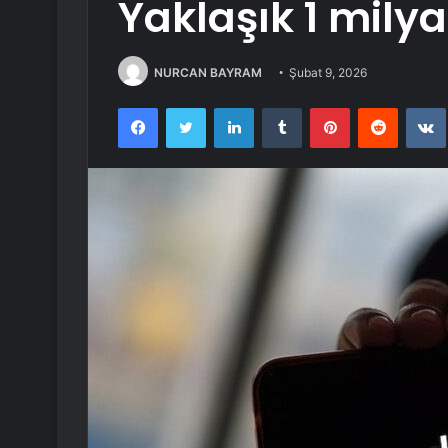
Yaklaşık 1 milya
NURCAN BAYRAM
Şubat 9, 2026
Facebook
Twitter
LinkedIn
Tumblr
Pinterest
Reddit