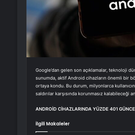
Google’dan gelen son açıklamalar, teknoloji dün
sunumda, aktif Android cihazların önemli bir b
ortaya kondu. Bu durum, milyonlarca kullanıcının
saldırılar karşısında korunmasız kalabileceği a
ANDROİD CİHAZLARINDA YÜZDE 40’I GÜNC
İlgili Makaleler