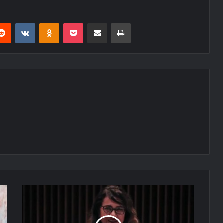
erest
Reddit
VKontakte
Odnoklassniki
Pocket
E-Posta ile paylaş
Yazdır