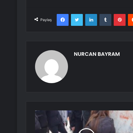
Facebook
Twitter
LinkedIn
Tumblr
Pint
Paylaş
NURCAN BAYRAM