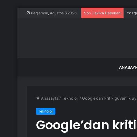
Yozga
Perşembe, Ağustos 6 2026
Son Dakika Haberleri
ANASAY
Anasayfa
/
Teknoloji
/
Google’dan kritik güvenlik uyar
Teknoloji
Google’dan kriti