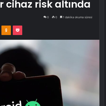
r cihaz risk altında
0
0
1 dakika okuma süresi
VKontakte
Odnoklassniki
Pocket