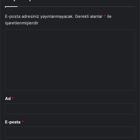
E-posta adresiniz yayınlanmayacak.
Gerekli alanlar
*
ile
işaretlenmişlerdir
Y
o
r
u
m
*
Ad
*
E-posta
*