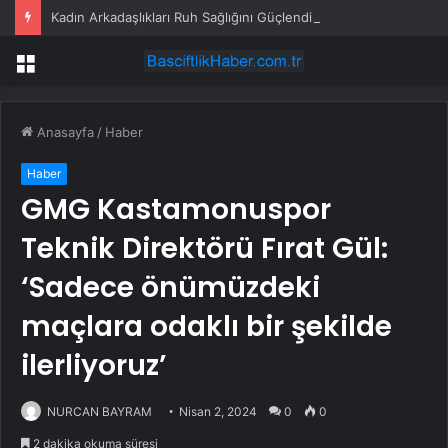
Kadın Arkadaşlıkları Ruh Sağlığını Güçlendiriyor: Ancak Her İlişki Destekleyici Değil
Menü
Anasayfa
/
Haber
Haber
GMG Kastamonuspor
Teknik Direktörü Fırat Gül:
‘Sadece önümüzdeki
maçlara odaklı bir şekilde
ilerliyoruz’
NURCAN BAYRAM
Nisan 2, 2024
0
0
2 dakika okuma süresi