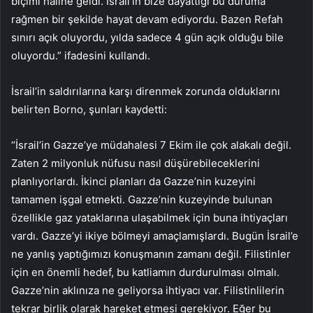
biçimi haline geldi. İsrail’in bize dayattığı bu duruma
rağmen bir şekilde hayat devam ediyordu. Bazen Refah
sınırı açık oluyordu, yılda sadece 4 gün açık olduğu bile
oluyordu.” ifadesini kullandı.
İsrail’in saldırılarına karşı direnmek zorunda olduklarını
belirten Borno, şunları kaydetti:
“İsrail’in Gazze’ye müdahalesi 7 Ekim ile çok alakalı değil.
Zaten 2 milyonluk nüfusu nasıl düşürebileceklerini
planlıyorlardı. İkinci planları da Gazze’nin kuzeyini
tamamen işgal etmekti. Gazze’nin kuzeyinde bulunan
özellikle gaz yataklarına ulaşabilmek için buna ihtiyaçları
vardı. Gazze’yi ikiye bölmeyi amaçlamışlardı. Bugün İsrail’e
ne yanlış yaptığımızı konuşmanın zamanı değil. Filistinler
için en önemli hedef, bu katliamın durdurulması olmalı.
Gazze’nin aklınıza ne geliyorsa ihtiyacı var. Filistinlilerin
tekrar birlik olarak hareket etmesi gerekiyor. Eğer bu