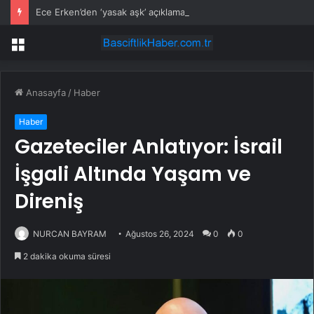
Ece Erken’den ‘yasak aşk’ açıklaması: Hukuki yollara başvuruyor
Menü
Anasayfa
/
Haber
Haber
Gazeteciler Anlatıyor: İsrail
İşgali Altında Yaşam ve
Direniş
NURCAN BAYRAM
Ağustos 26, 2024
0
0
2 dakika okuma süresi