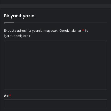
Bir yanıt yazın
E-posta adresiniz yayınlanmayacak.
Gerekli alanlar
*
ile
işaretlenmişlerdir
Y
o
r
u
m
*
Ad
*