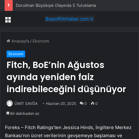
Dorukhan Büyükışık Olayında 5 Tutuklama
Menü
Anasayfa
/
Ekonomi
Ekonomi
Fitch, BoE’nin Ağustos
ayında yeniden faiz
indirebileceğini düşünüyor
ÜMİT SAVĞA
Haziran 20, 2025
0
0
Bir dakikadan az
Foreks – Fitch Ratings’ten Jessica Hinds, İngiltere Merkez
Bankası’nın ücret verilerinin gevşemeye başlaması ve