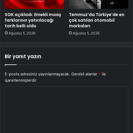
SGK açıkladı: Emekli maaş
Temmuz’da Türkiye’de en
farklarının yatırılacağı
çok satılan otomobil
tarih belli oldu
markaları
Ağustos 5, 2026
Ağustos 5, 2026
Bir yanıt yazın
E-posta adresiniz yayınlanmayacak.
Gerekli alanlar
*
ile
işaretlenmişlerdir
Y
o
r
u
m