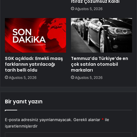
İtiraz Çözümsüz Kaldı
Ağustos 5, 2026
SGK açıkladı: Emekli maaş
Temmuz’da Türkiye’de en
farklarının yatırılacağı
çok satılan otomobil
tarih belli oldu
markaları
Ağustos 5, 2026
Ağustos 5, 2026
Bir yanıt yazın
E-posta adresiniz yayınlanmayacak.
Gerekli alanlar
*
ile
işaretlenmişlerdir
Y