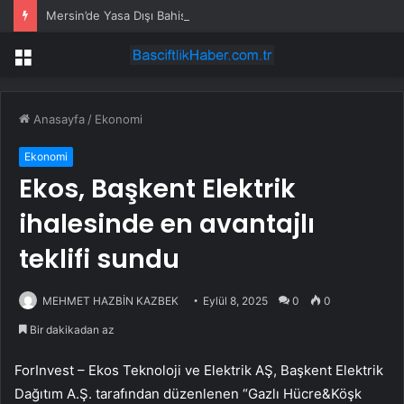
Mersin’de Yasa Dışı Bahis Operasyonu
Menü
Anasayfa
/
Ekonomi
Ekonomi
Ekos, Başkent Elektrik
ihalesinde en avantajlı
teklifi sundu
MEHMET HAZBİN KAZBEK
Eylül 8, 2025
0
0
Bir dakikadan az
ForInvest –
Ekos Teknoloji ve Elektrik AŞ
, Başkent Elektrik
Dağıtım A.Ş. tarafından düzenlenen “Gazlı Hücre&Köşk