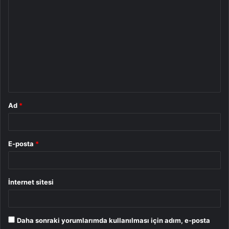
o
r
u
m
*
Ad
*
E-posta
*
İnternet sitesi
Daha sonraki yorumlarımda kullanılması için adım, e-posta