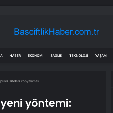
rken’den ‘yasak aşk’ açıklaması: Hukuki yollara başvuruyor
FA
HABER
EKONOMI
SAĞLIK
TEKNOLOJI
YAŞAM
opüler siteleri kopyalamak
 yeni yöntemi: