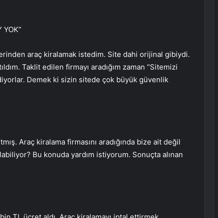
Y YOK”
inden araç kiralamak istedim. Site dahi orijinal gibiydi.
dım. Taklit edilen firmayı aradığım zaman “Sitemizi
diyorlar. Demek ki sizin sitede çok büyük güvenlik
tmış. Araç kiralama firmasını aradığında bize ait değil
olabiliyor? Bu konuda yardım istiyorum. Sonuçta alınan
 bin TL ücret aldı. Araç kiralamayı iptal ettirmek