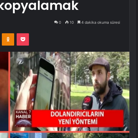
i kopyalamak
0
10
4 dakika okuma süresi
VKontakte
Odnoklassniki
Pocket