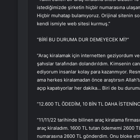
istediğimizde şirketin hiçbir numarasına ulaşa
Hiçbir muhatap bulamıyoruz. Orijinal sitenin so
kendi ismiyle web sitesi kurmuş.”
“BİRİ BU DURUMA DUR DEMEYECEK Mİ?”
“Araç kiralamak için internetten geziyordum ve 
şahıslar tarafından dolandırıldım. Kimsenin ca
ediyorum insanlar kolay para kazanmıyor. Resme
ama herkes kiralamadan önce araştırsın Allah’ta
açıp kapatıyorlar her dakika… Biri de bu duru
“12.600 TL ÖDEDİM, 10 BİN TL DAHA İSTENİ
“11/11/22 tarihinde bilinen araç kiralama firm
araç kiraladım. 1600 TL tutan ödememi 2600 TL
numarasına 2600 TL gönderdim. Onu bloke etme