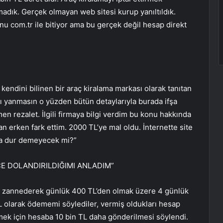
madık. Gerçek olmayan web sitesi kurup yanıltıldık.
nu com.tr ile bitiyor ama bu gerçek değil hesap direkt
kendini bilinen bir araç kiralama markası olarak tanıtan
nı yanmasın o yüzden bütün detaylarıyla burada ifşa
n rezalet. İlgili firmaya bilgi verdim bu konu hakkında
n erken fark ettim. 2000 TL’ye mal oldu. İnternette site
ma dur demeyecek mi?”
NCE DOLANDIRILDIĞIMI ANLADIM”
ası zannederek günlük 400 TL’den olmak üzere 4 günlük
 olarak ödememi söylediler, vermiş oldukları hesap
k için hesaba 10 bin TL daha gönderilmesi söylendi.