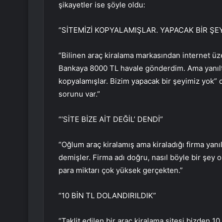
şikayetler ise şöyle oldu:
“SİTEMİZİ KOPYALAMIŞLAR. YAPACAK BİR ŞE
“Bilinen araç kiralama markasından internet üzer
Bankaya 8000 TL havale gönderdim. Ama yanıltıl
kopyalamışlar. Bizim yapacak bir şeyimiz yok” 
sorunu var.”
“‘SİTE BİZE AİT DEĞİL’ DENDİ”
“Oğlum araç kiralamış ama kiraladığı firma yanıl
demişler. Firma adı doğru, nasıl böyle bir şey 
para miktarı çok yüksek gerçekten.”
“10 BİN TL DOLANDIRILDIK”
“Taklit edilen bir araç kiralama sitesi bizden 10