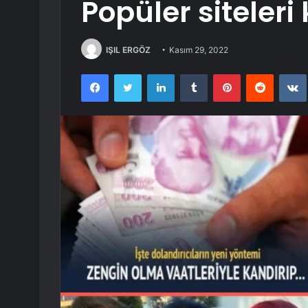
Popüler siteler
IŞIL ERGÖZ
Kasım 29, 2022
Facebook
Twitter
LinkedIn
Tumblr
Pinterest
Reddit