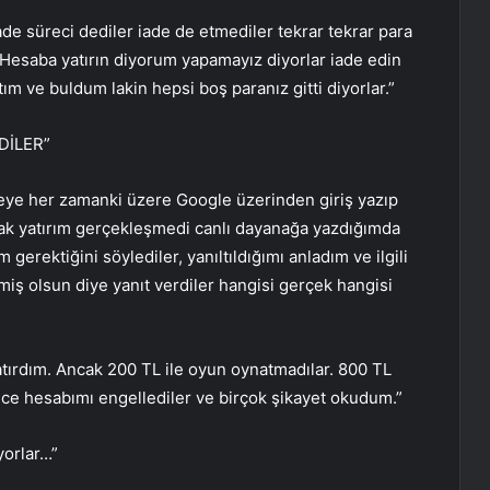
ade süreci dediler iade de etmediler tekrar tekrar para
ar. Hesaba yatırın diyorum yapamayız diyorlar iade edin
ım ve buldum lakin hepsi boş paranız gitti diyorlar.”
DİLER”
eye her zamanki üzere Google üzerinden giriş yazıp
ncak yatırım gerçekleşmedi canlı dayanağa yazdığımda
erektiğini söylediler, yanıltıldığımı anladım ve ilgili
iş olsun diye yanıt verdiler hangisi gerçek hangisi
atırdım. Ancak 200 TL ile oyun oynatmadılar. 800 TL
ince hesabımı engellediler ve birçok şikayet okudum.”
yorlar…”