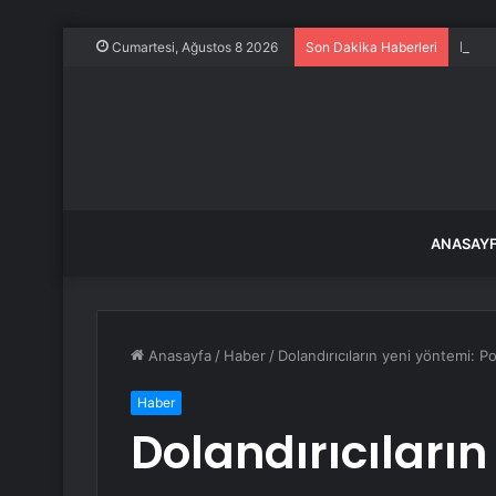
Ece E
Cumartesi, Ağustos 8 2026
Son Dakika Haberleri
ANASAY
Anasayfa
/
Haber
/
Dolandırıcıların yeni yöntemi: P
Haber
Dolandırıcıların