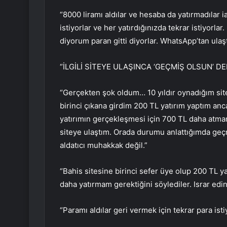
“8000 liramı aldılar ve hesaba da yatırmadılar i
istiyorlar ve her yatırdığınızda tekrar istiyorl
diyorum paran gitti diyorlar. WhatsApp’tan ulaşt
“İLGİLİ SİTEYE ULAŞINCA ‘GEÇMİŞ OLSUN’ DE
“Gerçekten şok oldum… 10 yıldır oynadığım sit
birinci çıkana girdim 200 TL yatırım yaptım a
yatırımın gerçekleşmesi için 700 TL daha atmam g
siteye ulaştım. Orada durumu anlattığımda geçm
aldatıcı muhakkak değil.”
“Bahis sitesine birinci sefer üye olup 200 TL y
daha yatırmam gerektiğini söylediler. Israr ed
“Paramı aldılar geri vermek için tekrar para isti