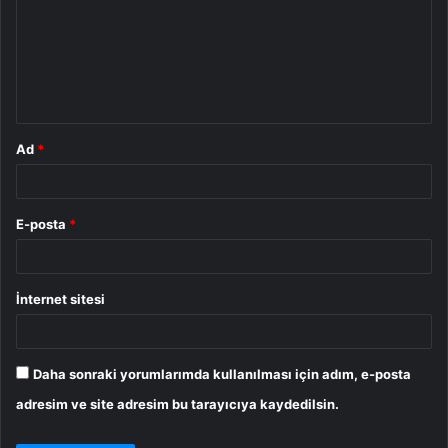
r
u
m
*
Ad
*
E-posta
*
İnternet sitesi
Daha sonraki yorumlarımda kullanılması için adım, e-posta
adresim ve site adresim bu tarayıcıya kaydedilsin.