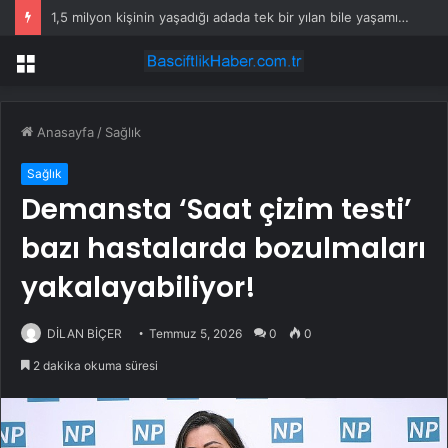
1,5 milyon kişinin yaşadığı adada tek bir yılan bile yaşamıyor
Menü
Anasayfa
/
Sağlık
Sağlık
Demansta ‘Saat çizim testi’
bazı hastalarda bozulmaları
yakalayabiliyor!
DİLAN BİÇER
Temmuz 5, 2026
0
0
2 dakika okuma süresi