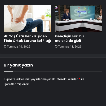
40 Yaş Üstü Her 2 Kişiden
Gençliğin sırrı bu
1’inin Ortak Sorunu Bel Fıtığı
molekülde gizli
Temmuz 19, 2026
Temmuz 18, 2026
Bir yanıt yazın
E-posta adresiniz yayınlanmayacak.
Gerekli alanlar
*
ile
işaretlenmişlerdir
Y
o