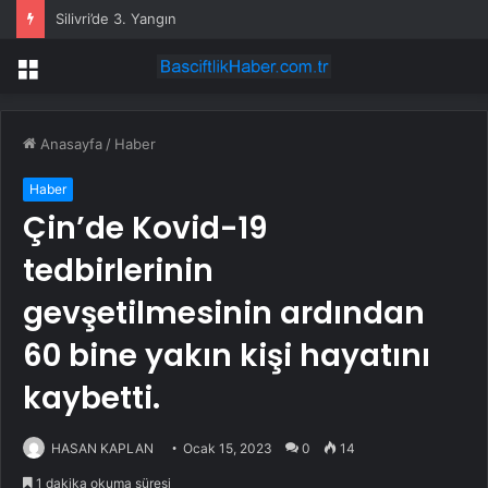
Silivri’de 3. Yangın
Menü
Anasayfa
/
Haber
Haber
Çin’de Kovid-19
tedbirlerinin
gevşetilmesinin ardından
60 bine yakın kişi hayatını
kaybetti.
HASAN KAPLAN
Ocak 15, 2023
0
14
1 dakika okuma süresi