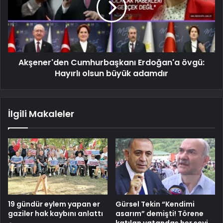
Akşener'den Cumhurbaşkanı Erdoğan'a övgü:
Hayırlı olsun büyük adamdır
İlgili Makaleler
19 gündür eylem yapan er
Gürsel Tekin “Kendimi
gaziler hak kaybını anlattı
asarım” demişti! Törene
katılan vatandaş her şeyi