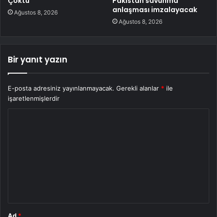
Çöktü
Pakistan savunma
anlaşması imzalayacak
Ağustos 8, 2026
Ağustos 8, 2026
Bir yanıt yazın
E-posta adresiniz yayınlanmayacak.
Gerekli alanlar
*
ile
işaretlenmişlerdir
Y
o
r
u
m
*
Ad
*