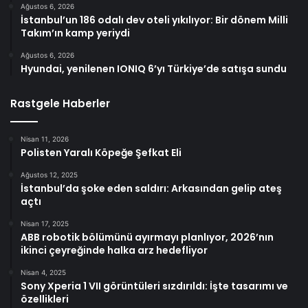
Ağustos 6, 2026
İstanbul’un 186 odalı dev oteli yıkılıyor: Bir dönem Milli
Takım’ın kamp yeriydi
Ağustos 6, 2026
Hyundai, yenilenen IONIQ 6’yı Türkiye’de satışa sundu
Rastgele Haberler
Nisan 11, 2026
Polisten Yaralı Köpeğe Şefkat Eli
Ağustos 12, 2025
İstanbul’da şoke eden saldırı: Arkasından gelip ateş
açtı
Nisan 17, 2025
ABB robotik bölümünü ayırmayı planlıyor, 2026’nın
ikinci çeyreğinde halka arz hedefliyor
Nisan 4, 2025
Sony Xperia 1 VII görüntüleri sızdırıldı: İşte tasarımı ve
özellikleri