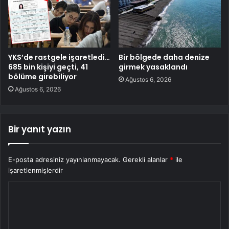
YKS’de rastgele işaretledi…
Bir bölgede daha denize
685 bin kişiyi geçti, 41
girmek yasaklandı
bölüme girebiliyor
Ağustos 6, 2026
Ağustos 6, 2026
Bir yanıt yazın
E-posta adresiniz yayınlanmayacak.
Gerekli alanlar
*
ile
işaretlenmişlerdir
Y
o
r