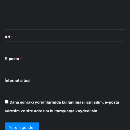
u
m
*
Ad
*
E-posta
*
İnternet sitesi
Daha sonraki yorumlarımda kullanılması için adım, e-posta
adresim ve site adresim bu tarayıcıya kaydedilsin.