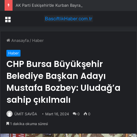
AK Parti Eskişehir’de Kurban Bayramı Kutlandı
Menü
Anasayfa
/
Haber
Haber
CHP Bursa Büyükşehir
Belediye Başkan Adayı
Mustafa Bozbey: Uludağ’a
sahip çıkılmalı
ÜMİT SAVĞA
Mart 16, 2024
0
0
1 dakika okuma süresi