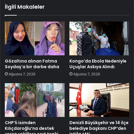
İlgili Makaleler
Gözaltına alınan Fatma
Kongo’da Ebola Nedeniyle
Soydaş’a bir darbe daha
Uçuşlar Askıya Alındı
Ağustos 7, 2026
Ağustos 7, 2026
CHP’li isimden
Denizli Büyükşehir ve 14 ilçe
Kılıçdaroğlu’na destek
belediye başkanı CHP’den
veren vekillere sert tepki
istifa etti