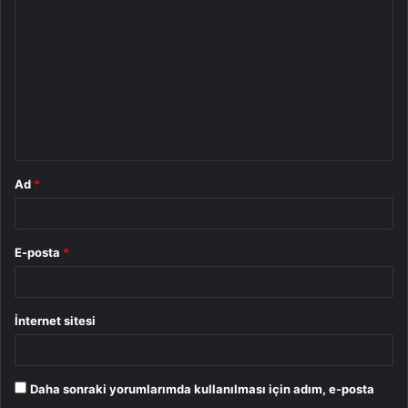
o
r
u
m
*
Ad
*
E-posta
*
İnternet sitesi
Daha sonraki yorumlarımda kullanılması için adım, e-posta