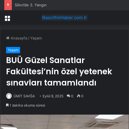
Silivri’de 3. Yangın
Menü
Anasayfa
/
Yaşam
Yaşam
BUÜ Güzel Sanatlar
Fakültesi’nin özel yetenek
sınavları tamamlandı
ÜMİT SAVĞA
Eylül 8, 2025
0
0
1 dakika okuma süresi