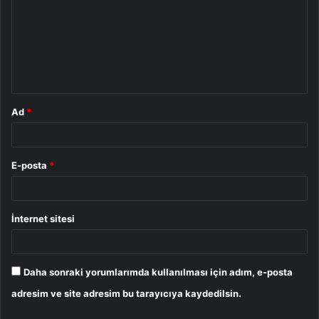
r
u
m
*
Ad
*
E-posta
*
İnternet sitesi
Daha sonraki yorumlarımda kullanılması için adım, e-posta
adresim ve site adresim bu tarayıcıya kaydedilsin.