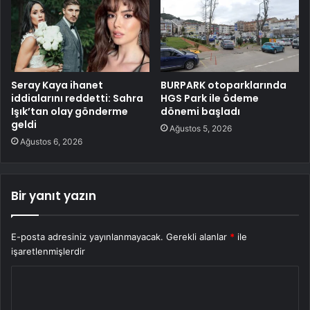
Seray Kaya ihanet
BURPARK otoparklarında
iddialarını reddetti: Sahra
HGS Park ile ödeme
Işık’tan olay gönderme
dönemi başladı
geldi
Ağustos 5, 2026
Ağustos 6, 2026
Bir yanıt yazın
E-posta adresiniz yayınlanmayacak.
Gerekli alanlar
*
ile
işaretlenmişlerdir
Y
o