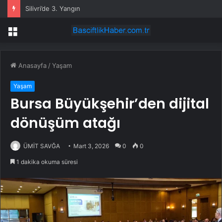
Silivri’de 3. Yangın
Menü
Anasayfa
/
Yaşam
Yaşam
Bursa Büyükşehir’den dijital
dönüşüm atağı
ÜMİT SAVĞA
Mart 3, 2026
0
0
1 dakika okuma süresi