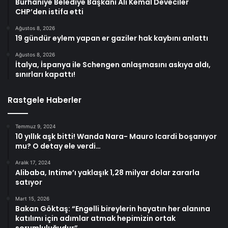
Burhaniye Belediye Başkanı Ali Kemal Deveciler
CHP’den istifa etti
Ağustos 8, 2026
19 gündür eylem yapan er gaziler hak kaybını anlattı
Ağustos 8, 2026
İtalya, İspanya ile Schengen anlaşmasını askıya aldı,
sınırları kapattı!
Rastgele Haberler
Temmuz 9, 2024
10 yıllık aşk bitti! Wanda Nara- Mauro Icardi boşanıyor
mu? O detay ele verdi…
Aralık 17, 2024
Alibaba, Intime’ı yaklaşık 1,28 milyar dolar zararla
satıyor
Mart 15, 2026
Bakan Göktaş: “Engelli bireylerin hayatın her alanına
katılımı için adımlar atmak hepimizin ortak
sorumluluğudur”