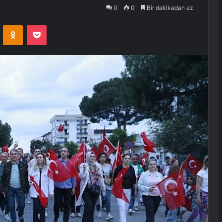
0
0
Bir dakikadan az
VKontakte
Odnoklassniki
Pocket