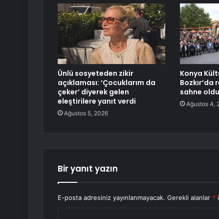
Ünlü sosyeteden zikir
Konya Kült
açıklaması: ‘Çocuklarım da
Bozkır’da r
çeker’ diyerek gelen
sahne old
eleştirilere yanıt verdi
Ağustos 4, 
Ağustos 5, 2026
Bir yanıt yazın
E-posta adresiniz yayınlanmayacak.
Gerekli alanlar
*
i
Y