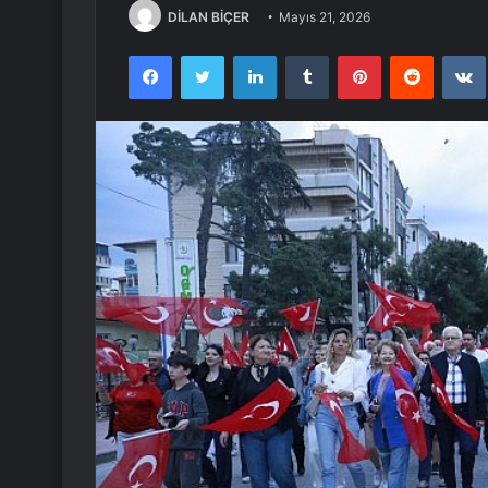
DİLAN BİÇER
Mayıs 21, 2026
Facebook
Twitter
LinkedIn
Tumblr
Pinterest
Reddit