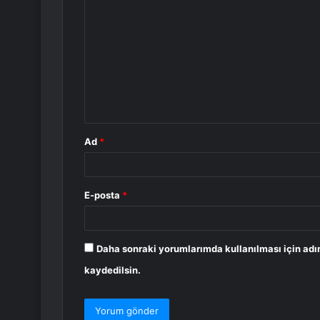
o
r
u
m
*
Ad
*
E-posta
*
Daha sonraki yorumlarımda kullanılması için adı
kaydedilsin.