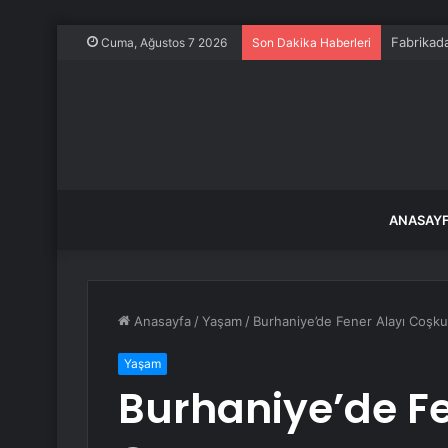
DEAŞ Op
Cuma, Ağustos 7 2026
Son Dakika Haberleri
ANASAY
Anasayfa
/
Yaşam
/
Burhaniye’de Fener Alayı Coşk
Yaşam
Burhaniye’de F