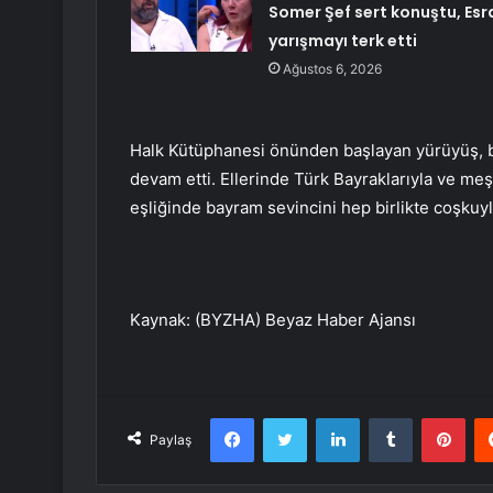
Somer Şef sert konuştu, Esr
yarışmayı terk etti
Ağustos 6, 2026
Halk Kütüphanesi önünden başlayan yürüyüş, 
devam etti. Ellerinde Türk Bayraklarıyla ve meş
eşliğinde bayram sevincini hep birlikte coşkuyl
Kaynak: (BYZHA) Beyaz Haber Ajansı
Facebook
Twitter
LinkedIn
Tumblr
Pint
Paylaş