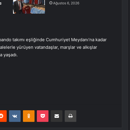
a
Ağustos 6, 2026
bando takımı eşliğinde Cumhuriyet Meydanı’na kadar
alelerle yürüyen vatandaşlar, marşlar ve alkışlar
a yaşadı.
erest
Reddit
VKontakte
Odnoklassniki
Pocket
E-Posta ile paylaş
Yazdır