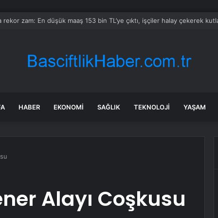
erasyonunda 6 Tutuklama
FA
HABER
EKONOMI
SAĞLIK
TEKNOLOJI
YAŞAM
usu
ener Alayı Coşkusu